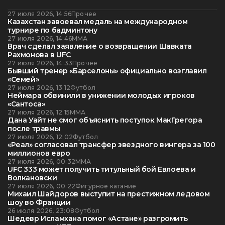
27 июля 2026, 14:56
Прочее
Казахстан завоевал медаль на международном
турнире по бадминтону
27 июля 2026, 14:46
ММА
Врач сделал заявление о возвращении Шавката
Рахмонова в UFC
27 июля 2026, 14:33
Прочее
Бывший тренер «Барселоны» официально возглавил
«Семей»
27 июля 2026, 13:12
Футбол
Неймара обвинили в унижении молодых игроков
«Сантоса»
27 июля 2026, 12:15
ММА
Дана Уайт не смог объяснить поступок МакГрегора
после травмы
27 июля 2026, 12:02
Футбол
«Реал» согласовал трансфер звездного вингера за 100
миллионов евро
27 июля 2026, 00:32
ММА
UFC 333 может получить титульный бой Евлоева и
Волкановски
27 июля 2026, 00:22
Фигурное катание
Михаил Шайдоров выступит на престижном ледовом
шоу во Франции
26 июля 2026, 23:08
Футбол
Шедевр Исламхана помог «Астане» разгромить