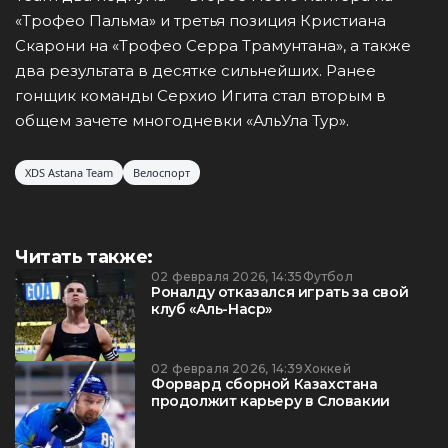
«Трофео Пальма» и третья позиция Кристиана
Скарони на «Трофео Серра Трамунтана», а также
два результата в десятке сильнейших. Ранее
гонщик команды Серхио Игита стал вторым в
общем зачете многодневки «АльУла Тур».
XDS Astana Team
Велоспорт
Читать также:
02 февраля 2026, 14:35
Футбол
Роналду отказался играть за свой
клуб «Аль-Наср»
02 февраля 2026, 14:39
Хоккей
Форвард сборной Казахстана
продолжит карьеру в Словакии