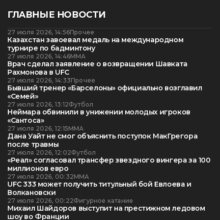
ГЛАВНЫЕ НОВОСТИ
27 июля 2026, 14:56
Прочее
Казахстан завоевал медаль на международном
турнире по бадминтону
27 июля 2026, 14:46
ММА
Врач сделал заявление о возвращении Шавката
Рахмонова в UFC
27 июля 2026, 14:33
Прочее
Бывший тренер «Барселоны» официально возглавил
«Семей»
27 июля 2026, 13:12
Футбол
Неймара обвинили в унижении молодых игроков
«Сантоса»
27 июля 2026, 12:15
ММА
Дана Уайт не смог объяснить поступок МакГрегора
после травмы
27 июля 2026, 12:02
Футбол
«Реал» согласовал трансфер звездного вингера за 100
миллионов евро
27 июля 2026, 00:32
ММА
UFC 333 может получить титульный бой Евлоева и
Волкановски
27 июля 2026, 00:22
Фигурное катание
Михаил Шайдоров выступит на престижном ледовом
шоу во Франции