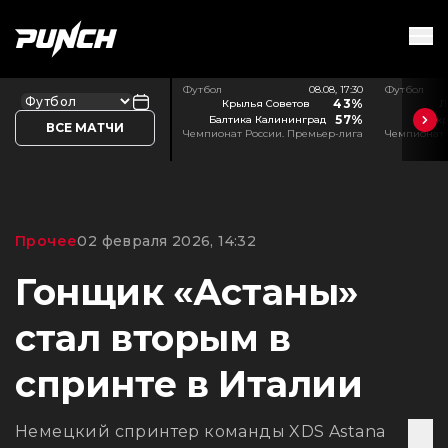
Футбол
08.08, 17:30
Футбол
43%
Крылья Советов
Л
57%
Балтика Калининград
Акр
ВСЕ МАТЧИ
Чемпионат России. Премьер-лига
Чемпионат 
Прочее
02 февраля 2026, 14:32
Гонщик «Астаны»
стал вторым в
спринте в Италии
Немецкий спринтер команды XDS Astana