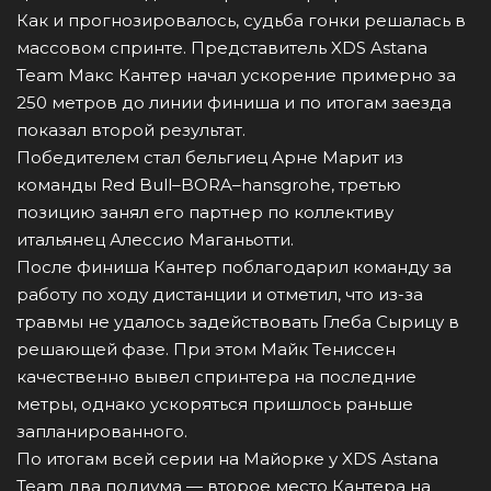
Как и прогнозировалось, судьба гонки решалась в
массовом спринте. Представитель XDS Astana
Team Макс Кантер начал ускорение примерно за
250 метров до линии финиша и по итогам заезда
показал второй результат.
Победителем стал бельгиец Арне Марит из
команды Red Bull–BORA–hansgrohe, третью
позицию занял его партнер по коллективу
итальянец Алессио Маганьотти.
После финиша Кантер поблагодарил команду за
работу по ходу дистанции и отметил, что из-за
травмы не удалось задействовать Глеба Сырицу в
решающей фазе. При этом Майк Тениссен
качественно вывел спринтера на последние
метры, однако ускоряться пришлось раньше
запланированного.
По итогам всей серии на Майорке у XDS Astana
Team два подиума — второе место Кантера на