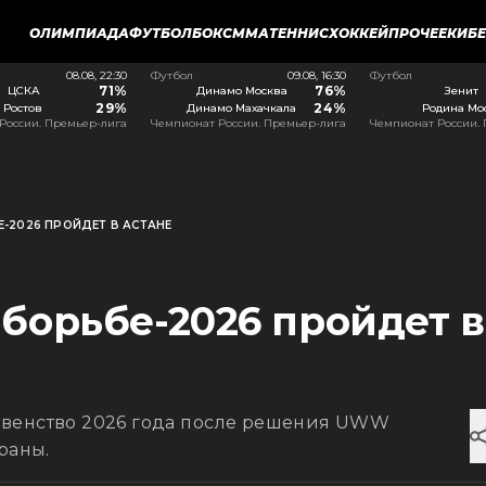
ОЛИМПИАДА
ФУТБОЛ
БОКС
ММА
ТЕННИС
ХОККЕЙ
ПРОЧЕЕ
КИБ
08.08, 22:30
Футбол
09.08, 16:30
Футбол
71%
76%
ЦСКА
Динамо Москва
Зенит
29%
24%
Ростов
Динамо Махачкала
Родина Мо
России. Премьер-лига
Чемпионат России. Премьер-лига
Чемпионат России.
-2026 ПРОЙДЕТ В АСТАНЕ
борьбе-2026 пройдет в
рвенство 2026 года после решения UWW
раны.