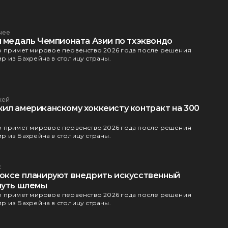
чее
л медаль Чемпионата Азии по тхэквондо
о примет мировое первенство 2026 года после решения
 из Бахрейна в столицу страны.
кей
ил американскому хоккеисту контракт на 300
о примет мировое первенство 2026 года после решения
 из Бахрейна в столицу страны.
с
оксе планируют внедрить искусственный
нуть шлемы
о примет мировое первенство 2026 года после решения
 из Бахрейна в столицу страны.