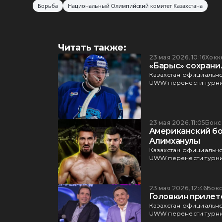
Борьба
Национальный Олимпийский комитет Казахстана
Читать также:
23 мая 2026, 10:16
Хокк
«Барыс» сохрани
Казахстан официальн
UWW перенести турнир
23 мая 2026, 11:05
Бокс
Американский б
Алимханулы
Казахстан официальн
UWW перенести турнир
23 мая 2026, 12:46
Бок
Головкин прилете
Казахстан официальн
UWW перенести турнир