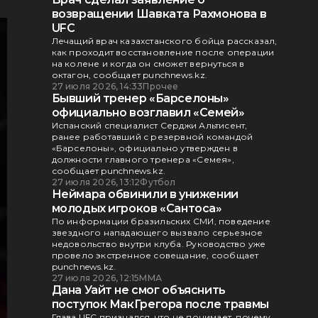
возвращении Шавката Рахмонова в
UFC
Лечащий врач казахстанского бойца рассказал,
как проходит восстановление после операции
на колене и когда он сможет вернуться в
октагон, сообщает punchnews.kz.
27 июля 2026, 14:33
Прочее
Бывший тренер «Барселоны»
официально возглавил «Семей»
Испанский специалист Серджи Альтисент,
ранее работавший с резервной командой
«Барселоны», официально утвержден в
должности главного тренера «Семея»,
сообщает punchnews.kz.
27 июля 2026, 13:12
Футбол
Неймара обвинили в унижении
молодых игроков «Сантоса»
По информации бразильских СМИ, поведение
звездного нападающего вызвало серьезное
недовольство внутри клуба. Руководство уже
провело экстренное совещание, сообщает
punchnews.kz.
27 июля 2026, 12:15
ММА
Дана Уайт не смог объяснить
поступок МакГрегора после травмы
Глава UFC признался, что не понимает, почему