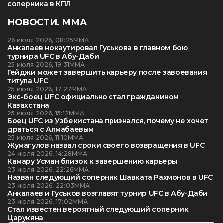
соперника в КПЛ
НОВОСТИ. ММА
26 июля 2026, 08:25
ММА
Анкалаев нокаутировал Гуськова в главном бою
турнира UFC в Абу-Даби
25 июля 2026, 19:31
ММА
Гейджи может завершить карьеру после завоевания
титула UFC
25 июля 2026, 17:27
ММА
Экс-боец UFC официально стал гражданином
Казахстана
25 июля 2026, 15:12
ММА
Боец UFC из Узбекистана признался, почему не хочет
драться с Алмабаевым
25 июля 2026, 11:10
ММА
Жумагулов назвал сроки своего возвращения в UFC
24 июля 2026, 14:28
ММА
Камару Усман близок к завершению карьеры
23 июля 2026, 22:26
ММА
Назван следующий соперник Шавката Рахмонов в UFC
23 июля 2026, 22:03
ММА
Анкалаев и Гуськов возглавят турнир UFC в Абу-Даби
23 июля 2026, 17:02
ММА
Стал известен вероятный следующий соперник
Царукяна