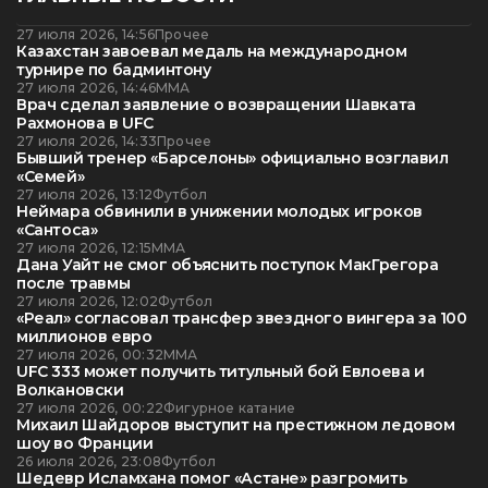
27 июля 2026, 14:56
Прочее
Казахстан завоевал медаль на международном
турнире по бадминтону
27 июля 2026, 14:46
ММА
Врач сделал заявление о возвращении Шавката
Рахмонова в UFC
27 июля 2026, 14:33
Прочее
Бывший тренер «Барселоны» официально возглавил
«Семей»
27 июля 2026, 13:12
Футбол
Неймара обвинили в унижении молодых игроков
«Сантоса»
27 июля 2026, 12:15
ММА
Дана Уайт не смог объяснить поступок МакГрегора
после травмы
27 июля 2026, 12:02
Футбол
«Реал» согласовал трансфер звездного вингера за 100
миллионов евро
27 июля 2026, 00:32
ММА
UFC 333 может получить титульный бой Евлоева и
Волкановски
27 июля 2026, 00:22
Фигурное катание
Михаил Шайдоров выступит на престижном ледовом
шоу во Франции
26 июля 2026, 23:08
Футбол
Шедевр Исламхана помог «Астане» разгромить