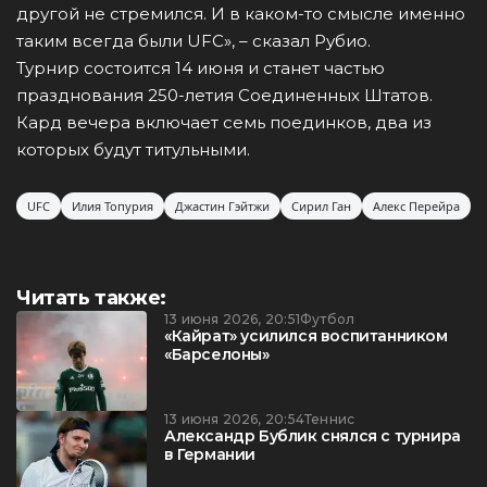
другой не стремился. И в каком-то смысле именно
таким всегда были UFC», – сказал Рубио.
Турнир состоится 14 июня и станет частью
празднования 250-летия Соединенных Штатов.
Кард вечера включает семь поединков, два из
которых будут титульными.
UFC
Илия Топурия
Джастин Гэйтжи
Сирил Ган
Алекс Перейра
Читать также:
13 июня 2026, 20:51
Футбол
«Кайрат» усилился воспитанником
«Барселоны»
13 июня 2026, 20:54
Теннис
Александр Бублик снялся с турнира
в Германии