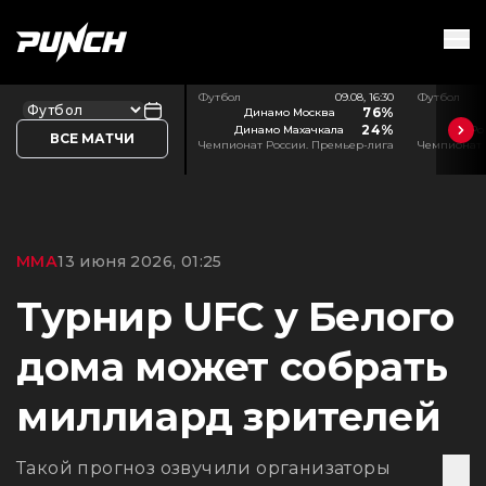
Футбол
09.08, 16:30
Футбол
76%
Динамо Москва
24%
Динамо Махачкала
Ро
ВСЕ МАТЧИ
Чемпионат России. Премьер-лига
Чемпионат 
ММА
13 июня 2026, 01:25
Турнир UFC у Белого
дома может собрать
миллиард зрителей
Такой прогноз озвучили организаторы