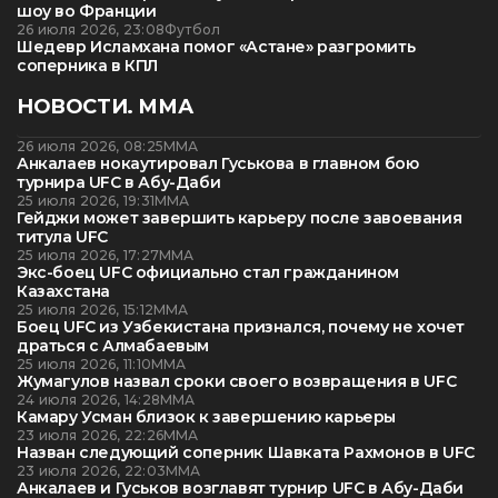
шоу во Франции
26 июля 2026, 23:08
Футбол
Шедевр Исламхана помог «Астане» разгромить
соперника в КПЛ
НОВОСТИ. ММА
26 июля 2026, 08:25
ММА
Анкалаев нокаутировал Гуськова в главном бою
турнира UFC в Абу-Даби
25 июля 2026, 19:31
ММА
Гейджи может завершить карьеру после завоевания
титула UFC
25 июля 2026, 17:27
ММА
Экс-боец UFC официально стал гражданином
Казахстана
25 июля 2026, 15:12
ММА
Боец UFC из Узбекистана признался, почему не хочет
драться с Алмабаевым
25 июля 2026, 11:10
ММА
Жумагулов назвал сроки своего возвращения в UFC
24 июля 2026, 14:28
ММА
Камару Усман близок к завершению карьеры
23 июля 2026, 22:26
ММА
Назван следующий соперник Шавката Рахмонов в UFC
23 июля 2026, 22:03
ММА
Анкалаев и Гуськов возглавят турнир UFC в Абу-Даби