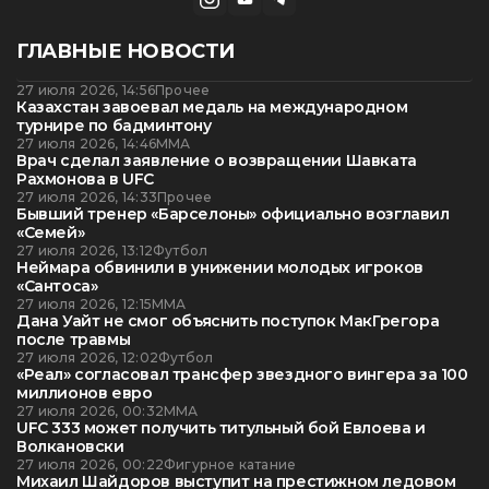
ГЛАВНЫЕ НОВОСТИ
27 июля 2026, 14:56
Прочее
Казахстан завоевал медаль на международном
турнире по бадминтону
27 июля 2026, 14:46
ММА
Врач сделал заявление о возвращении Шавката
Рахмонова в UFC
27 июля 2026, 14:33
Прочее
Бывший тренер «Барселоны» официально возглавил
«Семей»
27 июля 2026, 13:12
Футбол
Неймара обвинили в унижении молодых игроков
«Сантоса»
27 июля 2026, 12:15
ММА
Дана Уайт не смог объяснить поступок МакГрегора
после травмы
27 июля 2026, 12:02
Футбол
«Реал» согласовал трансфер звездного вингера за 100
миллионов евро
27 июля 2026, 00:32
ММА
UFC 333 может получить титульный бой Евлоева и
Волкановски
27 июля 2026, 00:22
Фигурное катание
Михаил Шайдоров выступит на престижном ледовом