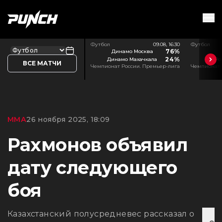
Футбол
09.08, 16:30
Футбол
76%
Динамо Москва
24%
Динамо Махачкала
Ро
ВСЕ МАТЧИ
Чемпионат России. Премьер-лига
Чемпионат 
ММА
26 ноября 2025, 18:09
Рахмонов объявил
дату следующего
боя
Казахстанский полусредневес рассказал о