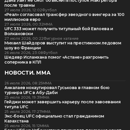
Дана Уайт не смог объяснить поступок МакГрегора
после травмы
27 июля 2026, 12:02
Футбол
«Реал» согласовал трансфер звездного вингера за 100
миллионов евро
27 июля 2026, 00:32
ММА
UFC 333 может получить титульный бой Евлоева и
Волкановски
27 июля 2026, 00:22
Фигурное катание
Михаил Шайдоров выступит на престижном ледовом
шоу во Франции
26 июля 2026, 23:08
Футбол
Шедевр Исламхана помог «Астане» разгромить
соперника в КПЛ
НОВОСТИ. ММА
26 июля 2026, 08:25
ММА
Анкалаев нокаутировал Гуськова в главном бою
турнира UFC в Абу-Даби
25 июля 2026, 19:31
ММА
Гейджи может завершить карьеру после завоевания
титула UFC
25 июля 2026, 17:27
ММА
Экс-боец UFC официально стал гражданином
Казахстана
25 июля 2026, 15:12
ММА