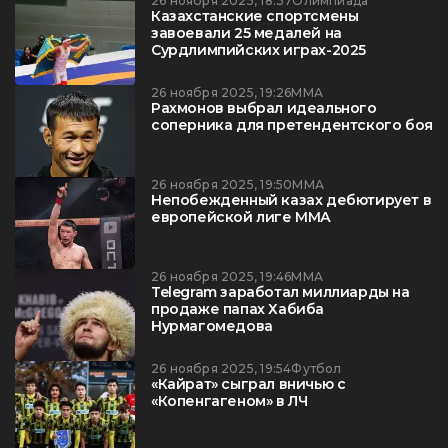
26 ноября 2025, 18:37
Олимпиада
Казахстанские спортсмены
завоевали 25 медалей на
Сурдлимпийских играх-2025
26 ноября 2025, 19:26
ММА
Рахмонов выбрал идеального
соперника для претендентского боя
26 ноября 2025, 19:50
ММА
Непобежденный казах дебютирует в
европейской лиге ММА
26 ноября 2025, 19:46
ММА
Telegram заработал миллиарды на
продаже папах Хабиба
Нурмагомедова
26 ноября 2025, 19:54
Футбол
«Кайрат» сыграл вничью с
«Копенгагеном» в ЛЧ