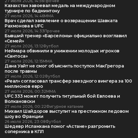
27 июля 2026, 14:56
Прочее
Казахстан завоевал медаль на международном
турнире по бадминтону
27 июля 2026, 14:46
ММА
Врач сделал заявление о возвращении Шавката
Рахмонова в UFC
27 июля 2026, 14:33
Прочее
Бывший тренер «Барселоны» официально возглавил
«Семей»
27 июля 2026, 13:12
Футбол
Неймара обвинили в унижении молодых игроков
«Сантоса»
27 июля 2026, 12:15
ММА
Дана Уайт не смог объяснить поступок МакГрегора
после травмы
27 июля 2026, 12:02
Футбол
«Реал» согласовал трансфер звездного вингера за 100
миллионов евро
27 июля 2026, 00:32
ММА
UFC 333 может получить титульный бой Евлоева и
Волкановски
27 июля 2026, 00:22
Фигурное катание
Михаил Шайдоров выступит на престижном ледовом
шоу во Франции
26 июля 2026, 23:08
Футбол
Шедевр Исламхана помог «Астане» разгромить
соперника в КПЛ