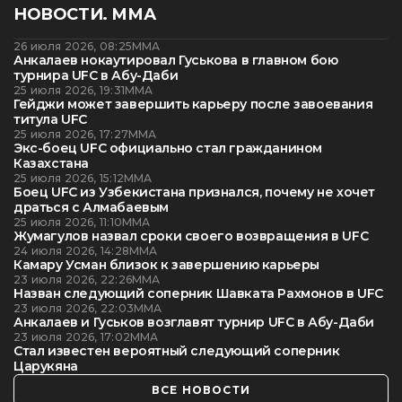
НОВОСТИ. ММА
26 июля 2026, 08:25
ММА
Анкалаев нокаутировал Гуськова в главном бою
турнира UFC в Абу-Даби
25 июля 2026, 19:31
ММА
Гейджи может завершить карьеру после завоевания
титула UFC
25 июля 2026, 17:27
ММА
Экс-боец UFC официально стал гражданином
Казахстана
25 июля 2026, 15:12
ММА
Боец UFC из Узбекистана признался, почему не хочет
драться с Алмабаевым
25 июля 2026, 11:10
ММА
Жумагулов назвал сроки своего возвращения в UFC
24 июля 2026, 14:28
ММА
Камару Усман близок к завершению карьеры
23 июля 2026, 22:26
ММА
Назван следующий соперник Шавката Рахмонов в UFC
23 июля 2026, 22:03
ММА
Анкалаев и Гуськов возглавят турнир UFC в Абу-Даби
23 июля 2026, 17:02
ММА
Стал известен вероятный следующий соперник
Царукяна
ВСЕ НОВОСТИ