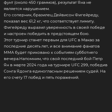
фунт (около 450 граммов), результат Яна не
является нарушением.
Его соперник, бразилец Дейвисон Фигейреду,
показал вес 61,2 кг, что соответствует лимиту.
Фигейреду выразил уверенность в своей победе
и настроен победить в предстоящем бою.
Этот турнир станет первым для UFC в Макао за
последние десять лет, и все внимание фанатов
MMA будет приковано к событиям субботнего
вечера.
Напомним, что свой последний бой Петр
Ян в марте 2024 года на турнире UFC 299, победив
Сонга Ядонга единогласным решением судей. На
его счету 17 побед и пять поражений.