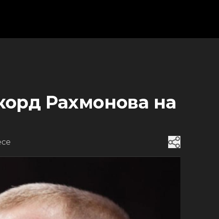
корд Рахмонова на
есе