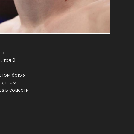
а с
ится 8
 этом бою я
среднем
ds в соцсети