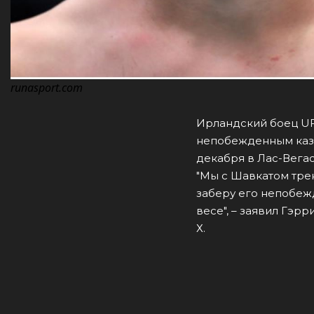
runasport.com
Ирландский боец UF
непобежденным каза
декабря в Лас-Вегас
"Мы с Шавкатом трен
заберу его непобеж
весе", – заявил Гэр
Х.