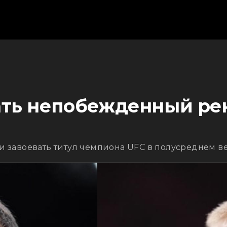
рать непобежденный ре
 завоевать титул чемпиона UFC в полусреднем в