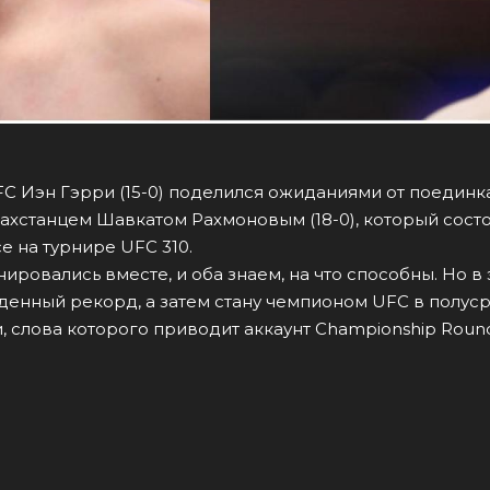
C Иэн Гэрри (15-0) поделился ожиданиями от поединк
хстанцем Шавкатом Рахмоновым (18-0), который состо
е на турнире UFC 310.
ировались вместе, и оба знаем, на что способны. Но в
денный рекорд, а затем стану чемпионом UFC в полу
ри, слова которого приводит аккаунт Championship Roun