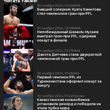
Читать также:
30 ноября 2024, 13:04
ММА
Бывший соперник Куата Хамитова
стал чемпионом гран-при PFL
30 ноября 2024, 13:09
ММА
Непобежденный Шамиль Мусаев
выиграл гран-при PFL, одержав
нокаут в финале
30 ноября 2024, 13:27
ММА
Дакота Дитчева стала двукратной
чемпионкой гран-при PFL
30 ноября 2024, 13:41
ММА
Первый чемпион PFL из
Туркменистана оформил нокаут за
минуту
30 ноября 2024, 13:44
Прочее
Казахстанская конькобежка
установила рекорд и победила на
этапе Кубка мира