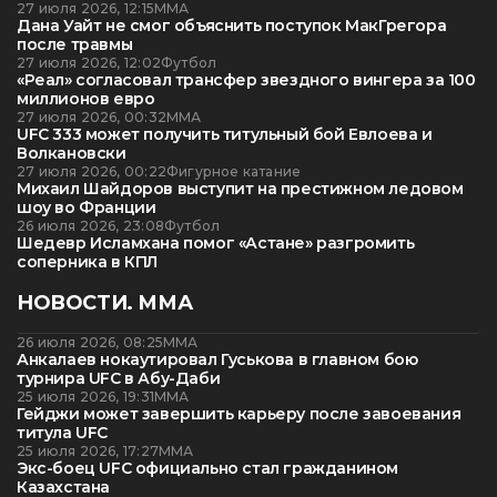
27 июля 2026, 12:15
ММА
Дана Уайт не смог объяснить поступок МакГрегора
после травмы
27 июля 2026, 12:02
Футбол
«Реал» согласовал трансфер звездного вингера за 100
миллионов евро
27 июля 2026, 00:32
ММА
UFC 333 может получить титульный бой Евлоева и
Волкановски
27 июля 2026, 00:22
Фигурное катание
Михаил Шайдоров выступит на престижном ледовом
шоу во Франции
26 июля 2026, 23:08
Футбол
Шедевр Исламхана помог «Астане» разгромить
соперника в КПЛ
НОВОСТИ. ММА
26 июля 2026, 08:25
ММА
Анкалаев нокаутировал Гуськова в главном бою
турнира UFC в Абу-Даби
25 июля 2026, 19:31
ММА
Гейджи может завершить карьеру после завоевания
титула UFC
25 июля 2026, 17:27
ММА
Экс-боец UFC официально стал гражданином
Казахстана