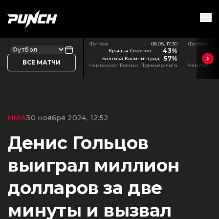
Футбол
08.08, 17:30
Футбол
43%
Крылья Советов
Л
57%
Балтика Калининград
Акр
ВСЕ МАТЧИ
Чемпионат России. Премьер-лига
Чемпионат 
ММА
30 ноября 2024, 12:52
Денис Гольцов
выиграл миллион
долларов за две
минуты и вызвал