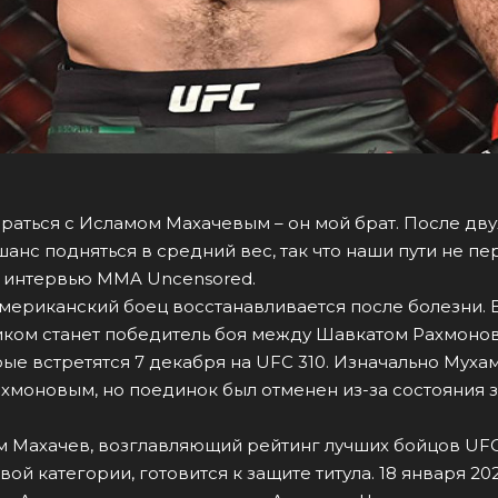
драться с Исламом Махачевым – он мой брат. После дву
шанс подняться в средний вес, так что наши пути не пер
 интервью MMA Uncensored.
мериканский боец восстанавливается после болезни. 
ком станет победитель боя между Шавкатом Рахмоно
рые встретятся 7 декабря на UFC 310. Изначально Мух
ахмоновым, но поединок был отменен из-за состояния 
 Махачев, возглавляющий рейтинг лучших бойцов UF
ой категории, готовится к защите титула. 18 января 20