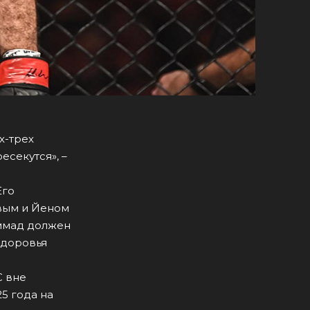
х-трех
есекутся», –
Его
вым и Йеном
аммад должен
здоровья
C вне
25 года на