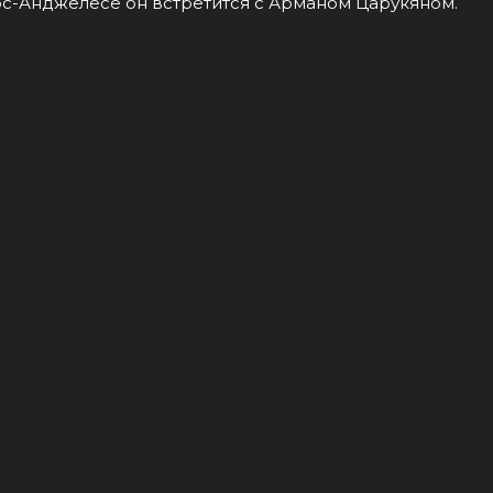
Лос-Анджелесе он встретится с Арманом Царукяном.