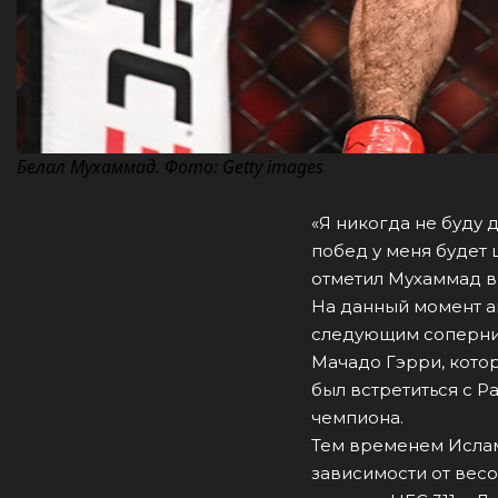
Белал Мухаммад. Фото: Getty images
«Я никогда не буду 
побед у меня будет 
отметил Мухаммад в
На данный момент а
следующим соперни
Мачадо Гэрри, кото
был встретиться с Р
чемпиона.
Тем временем Ислам
зависимости от весов