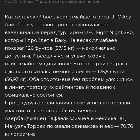
Асу Алмабаев. Photo: из открытых источников
Казахстанский боец наилегчайшего веса UFC Асу
Алмабаев успешно прошел официальное
взвешивание перед турниром UFC Fight Night 280,
который пройдет в Баку. На весах Алмабаев
показал 126 фунтов (57,15 кг) — максимально
допустимый вес для нетитульного боя в
наилегчайшем дивизионе. Его соперник Чарльз
Джонсон оказался немного легче — 125,5 фунта
(56,93 кг). Оба спортсмена без проблем уложились
в лимит, поэтому их рейтинговый поединок
официально состоится.
Процедуру взвешивания также успешно прошли
участники главного события вечера.
Азербайджанец Рафаэль Физиев и мексиканец
Мануэль Торрес показали одинаковый вес — 70,76
килограмма.