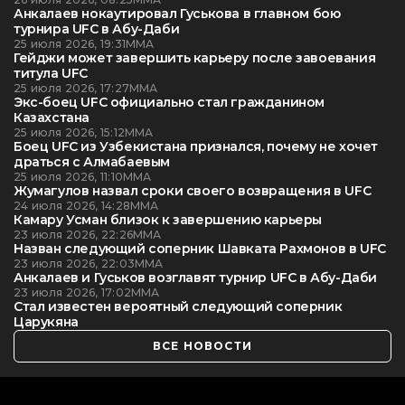
Анкалаев нокаутировал Гуськова в главном бою
турнира UFC в Абу-Даби
25 июля 2026, 19:31
ММА
Гейджи может завершить карьеру после завоевания
титула UFC
25 июля 2026, 17:27
ММА
Экс-боец UFC официально стал гражданином
Казахстана
25 июля 2026, 15:12
ММА
Боец UFC из Узбекистана признался, почему не хочет
драться с Алмабаевым
25 июля 2026, 11:10
ММА
Жумагулов назвал сроки своего возвращения в UFC
24 июля 2026, 14:28
ММА
Камару Усман близок к завершению карьеры
23 июля 2026, 22:26
ММА
Назван следующий соперник Шавката Рахмонов в UFC
23 июля 2026, 22:03
ММА
Анкалаев и Гуськов возглавят турнир UFC в Абу-Даби
23 июля 2026, 17:02
ММА
Стал известен вероятный следующий соперник
Царукяна
ВСЕ НОВОСТИ