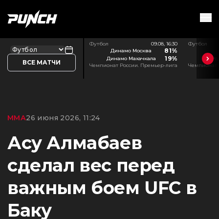
Футбол
09.08, 16:30
Футбол
81%
Динамо Москва
19%
Динамо Махачкала
Ро
ВСЕ МАТЧИ
Чемпионат России. Премьер-лига
Чемпионат 
ММА
26 июня 2026, 11:24
Асу Алмабаев
сделал вес перед
важным боем UFC в
Баку