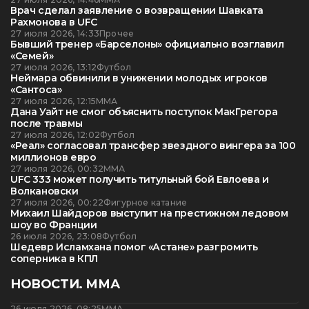
Врач сделал заявление о возвращении Шавката
Рахмонова в UFC
27 июля 2026, 14:33
Прочее
Бывший тренер «Барселоны» официально возглавил
«Семей»
27 июля 2026, 13:12
Футбол
Неймара обвинили в унижении молодых игроков
«Сантоса»
27 июля 2026, 12:15
ММА
Дана Уайт не смог объяснить поступок МакГрегора
после травмы
27 июля 2026, 12:02
Футбол
«Реал» согласовал трансфер звездного вингера за 100
миллионов евро
27 июля 2026, 00:32
ММА
UFC 333 может получить титульный бой Евлоева и
Волкановски
27 июля 2026, 00:22
Фигурное катание
Михаил Шайдоров выступит на престижном ледовом
шоу во Франции
26 июля 2026, 23:08
Футбол
Шедевр Исламхана помог «Астане» разгромить
соперника в КПЛ
НОВОСТИ. ММА
26 июля 2026, 08:25
ММА