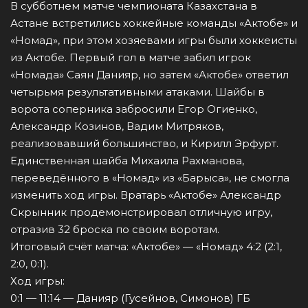
В субботнем матче чемпионата Казахстана в
Астане встретились хоккейные команды «Актобе» и
«Номад», при этом хозяевами игры были хоккеисты
из Актобе. Первый гол в матче забил игрок
«Номада» Саян Данияр, но затем «Актобе» ответил
четырьмя результативными атаками. Шайбы в
ворота соперника забросили Егор Огиенко,
Александр Козинов, Вадим Митряков,
реализовавший большинство, и Кирилл Эрфурт.
Единственная шайба Михаила Рахманова,
переведённого в «Номад» из «Барыса», не смогла
изменить ход игры. Вратарь «Актобе» Александр
Скрынник продемонстрировал отличную игру,
отразив 32 броска по своим воротам.
Итоговый счёт матча: «Актобе» — «Номад» 4:2 (2:1,
2:0, 0:1).
Ход игры:
0:1 — 11:14 — Данияр (Гусейнов, Симонов) ГБ