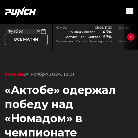
Футбол
08.08, 17:30
Футбол
43%
Крылья Советов
Л
57%
Балтика Калининград
Акр
ВСЕ МАТЧИ
Чемпионат России. Премьер-лига
Чемпионат 
Хоккей
24 ноября 2024, 12:01
«Актобе» одержал
победу над
«Номадом» в
чемпионате