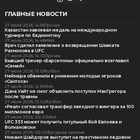
ГЛАВНЫЕ НОВОСТИ
27 июля 2026, 14:56
Прочее
Казахстан завоевал медаль на международном
турнире по бадминтону
27 июля 2026, 14:46
ММА
Врач сделал заявление о возвращении Шавката
Рахмонова в UFC
27 июля 2026, 14:33
Прочее
Бывший тренер «Барселоны» официально возглавил
«Семей»
27 июля 2026, 13:12
Футбол
Неймара обвинили в унижении молодых игроков
«Сантоса»
27 июля 2026, 12:15
ММА
Дана Уайт не смог объяснить поступок МакГрегора
после травмы
27 июля 2026, 12:02
Футбол
«Реал» согласовал трансфер звездного вингера за 100
миллионов евро
27 июля 2026, 00:32
ММА
UFC 333 может получить титульный бой Евлоева и
Волкановски
27 июля 2026, 00:22
Фигурное катание
Михаил Шайдоров выступит на престижном ледовом