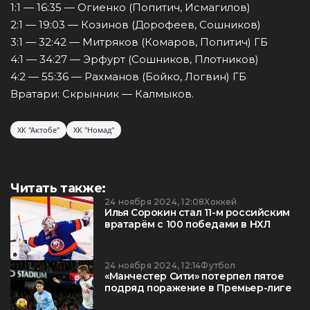
1:1 — 16:35 — Огиенко (Попитич, Исмагилов)
2:1 — 19:03 — Козинов (Дорофеев, Сошников)
3:1 — 32:42 — Митряков (Комаров, Попитич) ГБ
4:1 — 34:27 — Эрфурт (Сошников, Плотников)
4:2 — 55:36 — Рахманов (Бойко, Логвин) ГБ
Вратари: Скрынник — Калмыков.
ХК "Актобе"
ХК "Номад"
Читать также:
24 ноября 2024, 12:08
Хоккей
Илья Сорокин стал 11-м российским
вратарём с 100 победами в НХЛ
24 ноября 2024, 12:14
Футбол
«Манчестер Сити» потерпел пятое
подряд поражение в Премьер-лиге