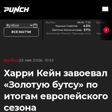
Футбол
08.08, 17:30
Футбол
43%
Крылья Советов
Л
57%
Балтика Калининград
Акр
ВСЕ МАТЧИ
Чемпионат России. Премьер-лига
Чемпионат 
Футбол
25 мая 2026, 10:53
Харри Кейн завоевал
«Золотую бутсу» по
итогам европейского
сезона