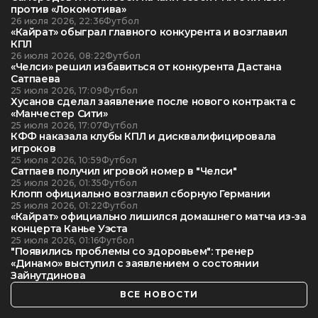
против «Локомотива»
26 июля 2026, 22:36
Футбол
«Кайрат» обыграл главного конкурента и возглавил
КПЛ
26 июля 2026, 08:22
Футбол
«Челси» решил избавиться от конкурента Дастана
Сатпаева
25 июля 2026, 17:09
Футбол
Хусанов сделал заявление после нового контракта с
«Манчестер Сити»
25 июля 2026, 17:07
Футбол
КФФ наказала клубы КПЛ и дисквалифицировала
игроков
25 июля 2026, 10:59
Футбол
Сатпаев получил игровой номер в "Челси"
25 июля 2026, 01:35
Футбол
Клопп официально возглавил сборную Германии
25 июля 2026, 01:22
Футбол
«Кайрат» официально лишился домашнего матча из-за
концерта Канье Уэста
25 июля 2026, 01:16
Футбол
"Появились проблемы со здоровьем": тренер
«Динамо» выступил с заявлением о состоянии
Зайнутдинова
ВСЕ НОВОСТИ