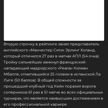
Посмотреть эту публикацию в Instagram
Публикация от FC Bayern (@fcbayern)
Вторую строчку в рейтинге занял представитель
английского «Манчестер Сити» Эрлинг Холанд,
который отличился 27 раз в матчах АПЛ (54 очка).
Тройку сильнейших замкнул французский
нападающий мадридского «Реала» Килиан
Мбаппе, отметившийся 25 голами в испанской Ла
Лиге (50 баллов). В общей сложности за
прошедший клубный год Кейн поразил ворота
соперников 61 раз в 51 матче во всех официальных
турнирах, что является наивысшим достижением в
его профессиональной карьере.