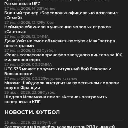
Рахмонова в UFC
27 июля 2026, 14:33
Прочее
Бывший тренер «Барселоны» официально возглавил
«Семей»
27 июля 2026, 13:12
Футбол
Неймара обвинили в унижении молодых игроков
«Сантоса»
27 июля 2026, 12:15
ММА
Дана Уайт не смог объяснить поступок МакГрегора
после травмы
27 июля 2026, 12:02
Футбол
«Реал» согласовал трансфер звездного вингера за 100
миллионов евро
27 июля 2026, 00:32
ММА
UFC 333 может получить титульный бой Евлоева и
Волкановски
27 июля 2026, 00:22
Фигурное катание
Михаил Шайдоров выступит на престижном ледовом
шоу во Франции
26 июля 2026, 23:08
Футбол
Шедевр Исламхана помог «Астане» разгромить
соперника в КПЛ
НОВОСТИ. ФУТБОЛ
26 июля 2026, 22:53
Футбол
Самородов и Кенжебек начали сезон РПЛ с ничьей