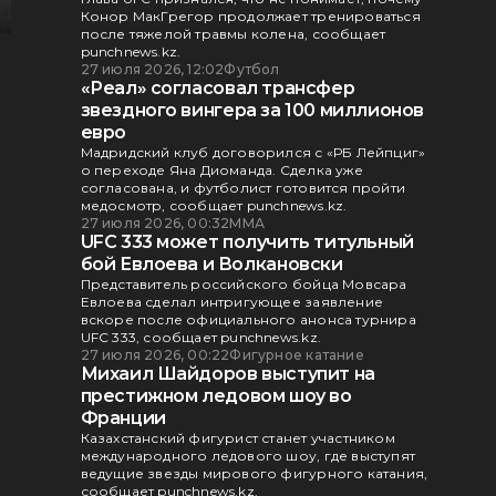
Конор МакГрегор продолжает тренироваться
после тяжелой травмы колена, сообщает
punchnews.kz.
27 июля 2026, 12:02
Футбол
«Реал» согласовал трансфер
звездного вингера за 100 миллионов
евро
Мадридский клуб договорился с «РБ Лейпциг»
о переходе Яна Диоманда. Сделка уже
согласована, и футболист готовится пройти
медосмотр, сообщает punchnews.kz.
27 июля 2026, 00:32
ММА
UFC 333 может получить титульный
бой Евлоева и Волкановски
Представитель российского бойца Мовсара
Евлоева сделал интригующее заявление
вскоре после официального анонса турнира
UFC 333, сообщает punchnews.kz.
27 июля 2026, 00:22
Фигурное катание
Михаил Шайдоров выступит на
престижном ледовом шоу во
Франции
Казахстанский фигурист станет участником
международного ледового шоу, где выступят
ведущие звезды мирового фигурного катания,
сообщает punchnews.kz.