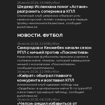
26 июля 2026, 23:08
Футбол
Шедевр Исламхана помог «Астане»
разгромить соперника в КПЛ
Столичный клуб уверенно обыграл усть-
каменогорский «Алтай» и вернулся в первую
тройку чемпионата Казахстана, сообщает
punchnews.kz.
НОВОСТИ. ФУТБОЛ
26 июля 2026, 22:53
Футбол
Самородов и Кенжебек начали сезон
РПЛ с ничьей против «Локомотива»
Казахстанские футболисты приняли участие в
гостевом матче «Ахмата», который завершился
ничьей с московским «Локомотивом»,
сообщает punchnews.kz.
26 июля 2026, 22:36
Футбол
«Кайрат» обыграл главного
конкурента и возглавил КПЛ
Алматинский клуб одержал победу над
«Ордабасы» в центральном матче 19-го тура КПЛ
и возглавил турнирную таблицу, сообщает
punchnews.kz.
26 июля 2026, 08:22
Футбол
«Челси» решил избавиться от