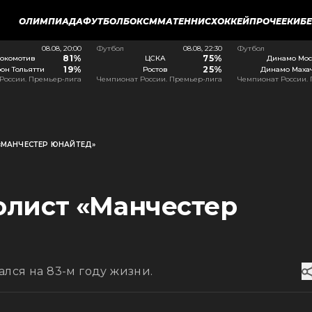
ОЛИМПИАДА
ФУТБОЛ
БОКС
ММА
ТЕННИС
ХОККЕЙ
ПРОЧЕЕ
КИБ
08.08, 20:00
Футбол
08.08, 22:30
Футбол
81%
75%
окомотив
ЦСКА
Динамо Мос
19%
25%
он Тольятти
Ростов
Динамо Маха
России. Премьер-лига
Чемпионат России. Премьер-лига
Чемпионат России.
«МАНЧЕСТЕР ЮНАЙТЕД»
лист «Манчестер
лся на 83-м году жизни.