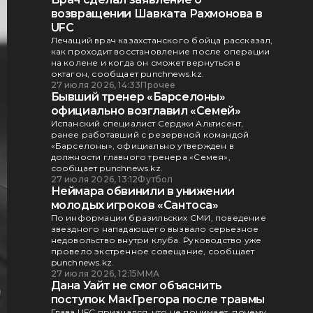
возвращении Шавката Рахмонова в
UFC
Лечащий врач казахстанского бойца рассказал,
как проходит восстановление после операции
на колене и когда он сможет вернуться в
октагон, сообщает punchnews.kz.
27 июля 2026, 14:33
Прочее
Бывший тренер «Барселоны»
официально возглавил «Семей»
Испанский специалист Серджи Альтисент,
ранее работавший с резервной командой
«Барселоны», официально утвержден в
должности главного тренера «Семея»,
сообщает punchnews.kz.
27 июля 2026, 13:12
Футбол
Неймара обвинили в унижении
молодых игроков «Сантоса»
По информации бразильских СМИ, поведение
звездного нападающего вызвало серьезное
недовольство внутри клуба. Руководство уже
провело экстренное совещание, сообщает
punchnews.kz.
27 июля 2026, 12:15
ММА
Дана Уайт не смог объяснить
поступок МакГрегора после травмы
Глава UFC признался, что не понимает, почему