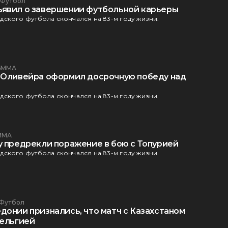
7
Футбол
явил о завершении футбольной карьеры
ского футбола скончался на 83-м году жизни.
6
ММА
 Оливейра оформил досрочную победу над
ского футбола скончался на 83-м году жизни.
ММА
у предрекли поражение в бою с Топурией
ского футбола скончался на 83-м году жизни.
Футбол
донии признались, что матч с Казахстаном
Бельгией