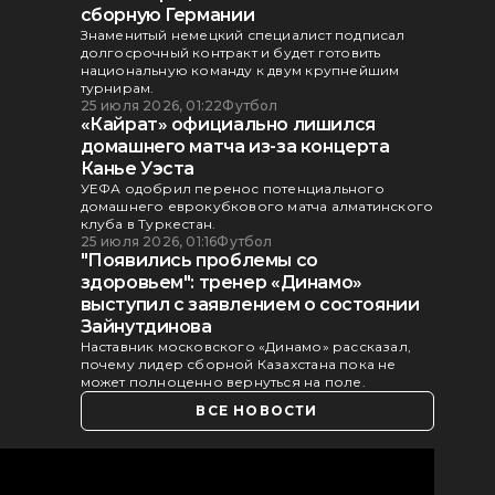
сборную Германии
Знаменитый немецкий специалист подписал
долгосрочный контракт и будет готовить
национальную команду к двум крупнейшим
турнирам.
25 июля 2026, 01:22
Футбол
«Кайрат» официально лишился
домашнего матча из-за концерта
Канье Уэста
УЕФА одобрил перенос потенциального
домашнего еврокубкового матча алматинского
клуба в Туркестан.
25 июля 2026, 01:16
Футбол
"Появились проблемы со
здоровьем": тренер «Динамо»
выступил с заявлением о состоянии
Зайнутдинова
Наставник московского «Динамо» рассказал,
почему лидер сборной Казахстана пока не
может полноценно вернуться на поле.
ВСЕ НОВОСТИ