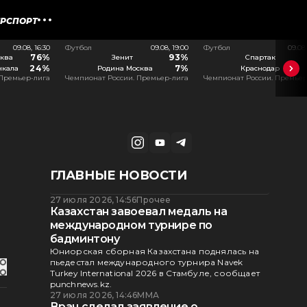
ЕРСПОРТ
09.08, 16:30
Футбол
09.08, 19:00
Футбол
09.08
76%
93%
ква
Зенит
Спартак
24%
7%
чкала
Родина Москва
Краснодар
 Премьер-лига
Чемпионат России. Премьер-лига
Чемпионат России. Премьер
ГЛАВНЫЕ НОВОСТИ
27 июля 2026, 14:56
Прочее
Казахстан завоевал медаль на
международном турнире по
бадминтону
Юниорская сборная Казахстана поднялась на
пьедестал международного турнира Navek
Turkey International 2026 в Стамбуле, сообщает
punchnews.kz.
27 июля 2026, 14:46
ММА
Врач сделал заявление о