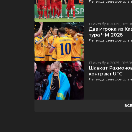
Легенда североирланд
13 октября 2025, 01:50
Два игрока из К
тура ЧМ-2026
Легенда североирланд
13 октября 2025, 01:58
Шавкат Рахмоно
контракт UFC
Легенда североирланд
ВС