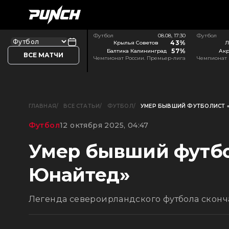
Футбол
08.08, 17:30
Футбол
43%
Крылья Советов
Л
57%
Балтика Калининград
Акр
ВСЕ МАТЧИ
Чемпионат России. Премьер-лига
Чемпионат 
ГЛАВНАЯ
ВСЕ СТАТЬИ
ФУТБОЛ
УМЕР БЫВШИЙ ФУТБОЛИСТ 
Футбол
12 октября 2025, 04:47
Умер бывший футбо
Юнайтед»
Легенда североирландского футбола сконча