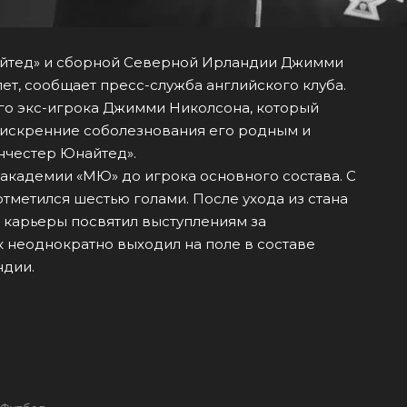
йтед» и сборной Северной Ирландии Джимми
лет, сообщает пресс-служба английского клуба.
го экс-игрока Джимми Николсона, который
м искренние соболезнования его родным и
нчестер Юнайтед».
 академии «МЮ» до игрока основного состава. С
 отметился шестью голами. После ухода из стана
 карьеры посвятил выступлениям за
к неоднократно выходил на поле в составе
ндии.