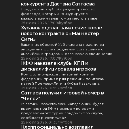
конкурента Дастана Сатпаева
Лондонский клуб обсуждает трансфер
форварда, который конкурирует с
казахстанским талантом за место в атаке.
25 июля 2026, 17:09
Футбол
Хусанов сделал заявление после
нового контракта с «Манчестер
Сити»
Защитник сборной Узбекистана поделился
эмоциями после продления соглашения с
английским грандом и рассказал о своих целях.
25 июля 2026, 17:07
Футбол
КФФ наказала клубы КПЛ и
дисквалифицировала игроков
Контрольно-дисциплинарный комитет
федерации принял ряд решений по итогам
матчей Премьер-Лиги и Кубка Казахстана.
25 июля 2026, 10:59
Футбол
Сатпаев получил игровой номер в
"Челси"
17-летний казахстанский нападающий будет
выступать под 36-м номером во время
предсезонного турне лондонского клуба,
сообщает punchnews.kz.
25 июля 2026, 01:35
Футбол
Клопп официально возглавил