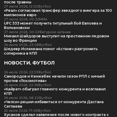
после травмы
27 июля 2026, 12:02
Футбол
«Реал» согласовал трансфер звездного вингера за 100
миллионов евро
27 июля 2026, 00:32
ММА
UFC 333 может получить титульный бой Евлоева и
Волкановски
27 июля 2026, 00:22
Фигурное катание
Михаил Шайдоров выступит на престижном ледовом
шоу во Франции
26 июля 2026, 23:08
Футбол
Шедевр Исламхана помог «Астане» разгромить
соперника в КПЛ
НОВОСТИ. ФУТБОЛ
26 июля 2026, 22:53
Футбол
Самородов и Кенжебек начали сезон РПЛ с ничьей
против «Локомотива»
26 июля 2026, 22:36
Футбол
«Кайрат» обыграл главного конкурента и возглавил
КПЛ
26 июля 2026, 08:22
Футбол
«Челси» решил избавиться от конкурента Дастана
Сатпаева
25 июля 2026, 17:09
Футбол
Хусанов сделал заявление после нового контракта с