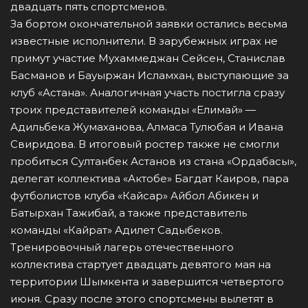
двадцать пять спортсменов.
За бортом окончательной заявки остались весьма
известные исполнители. В зарубежных играх не
примут участие Мухаммеджан Сейсен, Станислав
Басманов и Бауыржан Исламхан, выступающие за
клуб «Астана». Аналогичная участь постигла сразу
троих представителей команды «Елимай» —
Адильбека Жумаханова, Алмаса Тулюбая и Ивана
Свиридова. В итоговый ростер также не смогли
пробиться Султанбек Астанов из стана «Ордабасы»,
делегат коллектива «Актобе» Багдат Каиров, пара
футболистов клуба «Кайсар» Айбол Абикен и
Батырхан Тажибай, а также представитель
команды «Кайрат» Адилет Садыбеков.
Тренировочный лагерь отечественного
коллектива стартует двадцать девятого мая на
территории Шымкента и завершится четвертого
июня. Сразу после этого спортсмены вылетят в