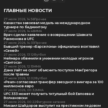
ГЛАВНЫЕ НОВОСТИ
27 июля 2026, 14:56
Прочее
Казахстан завоевал медаль на международном
турнире по бадминтону
27 июля 2026, 14:46
ММА
Врач сделал заявление о возвращении Шавката
Рахмонова в UFC
27 июля 2026, 14:33
Прочее
Бывший тренер «Барселоны» официально возглавил
«Семей»
27 июля 2026, 13:12
Футбол
Неймара обвинили в унижении молодых игроков
«Сантоса»
27 июля 2026, 12:15
ММА
Дана Уайт не смог объяснить поступок МакГрегора
после травмы
27 июля 2026, 12:02
Футбол
«Реал» согласовал трансфер звездного вингера за 100
миллионов евро
27 июля 2026, 00:32
ММА
UFC 333 может получить титульный бой Евлоева и
Волкановски
27 июля 2026, 00:22
Фигурное катание
Михаил Шайдоров выступит на престижном ледовом