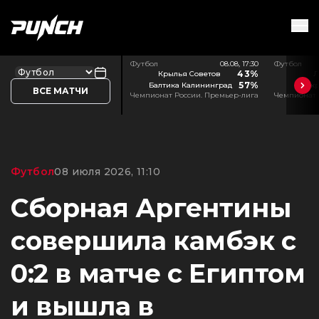
Футбол
08.08, 17:30
Футбол
43%
Крылья Советов
Л
57%
Балтика Калининград
Акр
ВСЕ МАТЧИ
Чемпионат России. Премьер-лига
Чемпионат 
Футбол
08 июля 2026, 11:10
Сборная Аргентины
совершила камбэк с
0:2 в матче с Египтом
и вышла в