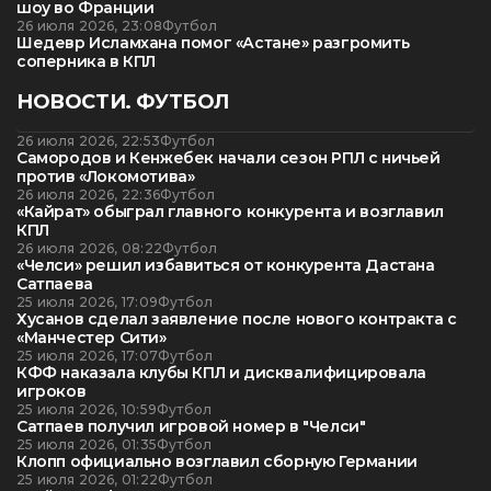
шоу во Франции
26 июля 2026, 23:08
Футбол
Шедевр Исламхана помог «Астане» разгромить
соперника в КПЛ
НОВОСТИ. ФУТБОЛ
26 июля 2026, 22:53
Футбол
Самородов и Кенжебек начали сезон РПЛ с ничьей
против «Локомотива»
26 июля 2026, 22:36
Футбол
«Кайрат» обыграл главного конкурента и возглавил
КПЛ
26 июля 2026, 08:22
Футбол
«Челси» решил избавиться от конкурента Дастана
Сатпаева
25 июля 2026, 17:09
Футбол
Хусанов сделал заявление после нового контракта с
«Манчестер Сити»
25 июля 2026, 17:07
Футбол
КФФ наказала клубы КПЛ и дисквалифицировала
игроков
25 июля 2026, 10:59
Футбол
Сатпаев получил игровой номер в "Челси"
25 июля 2026, 01:35
Футбол
Клопп официально возглавил сборную Германии
25 июля 2026, 01:22
Футбол