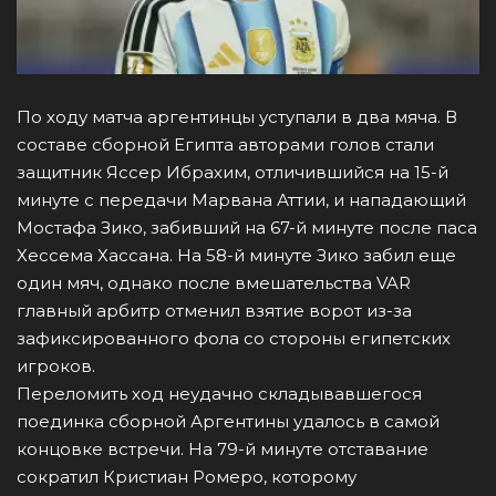
По ходу матча аргентинцы уступали в два мяча. В
составе сборной Египта авторами голов стали
защитник Яссер Ибрахим, отличившийся на 15-й
минуте с передачи Марвана Аттии, и нападающий
Мостафа Зико, забивший на 67-й минуте после паса
Хессема Хассана. На 58-й минуте Зико забил еще
один мяч, однако после вмешательства VAR
главный арбитр отменил взятие ворот из-за
зафиксированного фола со стороны египетских
игроков.
Переломить ход неудачно складывавшегося
поединка сборной Аргентины удалось в самой
концовке встречи. На 79-й минуте отставание
сократил Кристиан Ромеро, которому