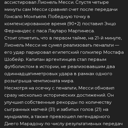
ассистировал Лионель Месси. Спустя четыре
минуты сам Месси сравнял счет после передачи
Гонсало Монтьеля. Победную точку в
компенсированное время (90+2) поставил Энцо
Фернандес с паса Лаутаро Мартинеса.
Стоит отметить, что в первом тайме, на 21-й минуте,
Лионель Месси не сумел реализовать пенальти —
его удар парировал египетский голкипер Мостафа
Шобейр. Капитан аргентинцев стал первым
футболистом в истории, не реализовавшим два
одиннадцатиметровых удара в рамках одного
розыгрыша чемпионата мира.
Несмотря на осечку с пенальти, Месси обновил
сразу несколько исторических достижений. Он
улучшил собственные рекорды по количеству
сыгранных матчей (31) и забитых голов (21) на
мундиалях, а также превзошел легендарного
Диего Марадону по числу результативных передач