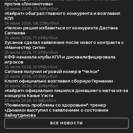
против «Локомотива»
26 июля 2026, 22:36
Футбол
«Кайрат» обыграл главного конкурента и возглавил
КПЛ
26 июля 2026, 08:22
Футбол
«Челси» решил избавиться от конкурента Дастана
Сатпаева
25 июля 2026, 17:09
Футбол
Хусанов сделал заявление после нового контракта с
«Манчестер Сити»
25 июля 2026, 17:07
Футбол
КФФ наказала клубы КПЛ и дисквалифицировала
игроков
25 июля 2026, 10:59
Футбол
Сатпаев получил игровой номер в "Челси"
25 июля 2026, 01:35
Футбол
Клопп официально возглавил сборную Германии
25 июля 2026, 01:22
Футбол
«Кайрат» официально лишился домашнего матча из-за
концерта Канье Уэста
25 июля 2026, 01:16
Футбол
"Появились проблемы со здоровьем": тренер
«Динамо» выступил с заявлением о состоянии
Зайнутдинова
ВСЕ НОВОСТИ