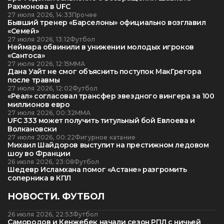
Рахмонова в UFC
27 июля 2026, 14:33
Прочее
Бывший тренер «Барселоны» официально возглавил
«Семей»
27 июля 2026, 13:12
Футбол
Неймара обвинили в унижении молодых игроков
«Сантоса»
27 июля 2026, 12:15
ММА
Дана Уайт не смог объяснить поступок МакГрегора
после травмы
27 июля 2026, 12:02
Футбол
«Реал» согласовал трансфер звездного вингера за 100
миллионов евро
27 июля 2026, 00:32
ММА
UFC 333 может получить титульный бой Евлоева и
Волкановски
27 июля 2026, 00:22
Фигурное катание
Михаил Шайдоров выступит на престижном ледовом
шоу во Франции
26 июля 2026, 23:08
Футбол
Шедевр Исламхана помог «Астане» разгромить
соперника в КПЛ
НОВОСТИ. ФУТБОЛ
26 июля 2026, 22:53
Футбол
Самородов и Кенжебек начали сезон РПЛ с ничьей