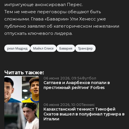
интригующе анонсировал Перес.
Тем не менее переговоры обещают быть
сложными. Глава «Баварии» Ули Хенесс уже
публично заявлял об категорическом нежелании
отпускать ключевого лидера.
реал Мадрид
Майкл Олисе
Бавария
Трансфер
Читать также:
06 июня 2026, 09:54
Футбол
Сатпаев и Анарбеков попали в
престижный рейтинг Forbes
06 июня 2026, 10:00
Теннис
Казахстанский теннист Тимофей
Скатов вышел в полуфинал турнира в
Италии