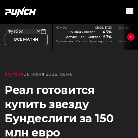
Футбол
08.08, 17:30
Футбол
43%
Крылья Советов
Л
57%
Балтика Калининград
Акр
ВСЕ МАТЧИ
Чемпионат России. Премьер-лига
Чемпионат 
Футбол
06 июня 2026, 09:46
Реал готовится
купить звезду
Бундеслиги за 150
млн евро