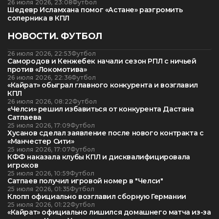
26 июля 2026, 23:08
Футбол
Шедевр Исламхана помог «Астане» разгромить
соперника в КПЛ
НОВОСТИ. ФУТБОЛ
26 июля 2026, 22:53
Футбол
Самородов и Кенжебек начали сезон РПЛ с ничьей
против «Локомотива»
26 июля 2026, 22:36
Футбол
«Кайрат» обыграл главного конкурента и возглавил
КПЛ
26 июля 2026, 08:22
Футбол
«Челси» решил избавиться от конкурента Дастана
Сатпаева
25 июля 2026, 17:09
Футбол
Хусанов сделал заявление после нового контракта с
«Манчестер Сити»
25 июля 2026, 17:07
Футбол
КФФ наказала клубы КПЛ и дисквалифицировала
игроков
25 июля 2026, 10:59
Футбол
Сатпаев получил игровой номер в "Челси"
25 июля 2026, 01:35
Футбол
Клопп официально возглавил сборную Германии
25 июля 2026, 01:22
Футбол
«Кайрат» официально лишился домашнего матча из-за