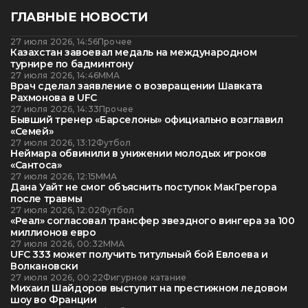
ГЛАВНЫЕ НОВОСТИ
27 июля 2026, 14:56
Прочее
Казахстан завоевал медаль на международном
турнире по бадминтону
27 июля 2026, 14:46
ММА
Врач сделал заявление о возвращении Шавката
Рахмонова в UFC
27 июля 2026, 14:33
Прочее
Бывший тренер «Барселоны» официально возглавил
«Семей»
27 июля 2026, 13:12
Футбол
Неймара обвинили в унижении молодых игроков
«Сантоса»
27 июля 2026, 12:15
ММА
Дана Уайт не смог объяснить поступок МакГрегора
после травмы
27 июля 2026, 12:02
Футбол
«Реал» согласовал трансфер звездного вингера за 100
миллионов евро
27 июля 2026, 00:32
ММА
UFC 333 может получить титульный бой Евлоева и
Волкановски
27 июля 2026, 00:22
Фигурное катание
Михаил Шайдоров выступит на престижном ледовом
шоу во Франции