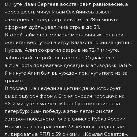
минуте Иван Сергеев восстановил равновесие, а
через шесть минут Иван Олейников вывел
самарцев вперед. Сергеев же на 28-й минуте
оформил дубль, увеличив отрыв до 3:1.
Второй тайм стал временем отчаянных попыток
«Зенита» вернуться в игру. Казахстанский защитник
Нуралы Алип сократил разрыв на 72-й минуте,
забив свой второй гол в сезоне. Однако его
активность прервалась досадным эпизодом: на 82-
й минуте Алип был вынужден покинуть поле из-за
травмы.
В последние недели защитник демонстрирует
выдающуюся форму. Его ключевая передача на
96-й минуте в матче с «Оренбургом» принесла
петербуржцам победу, а этим летом он стал
автором победного гола в финале Кубка России.
Несмотря на поражение 2:3, «Зенит» продолжает
лидировать в РПЛ с 39 очками. «Крылья Советов»,