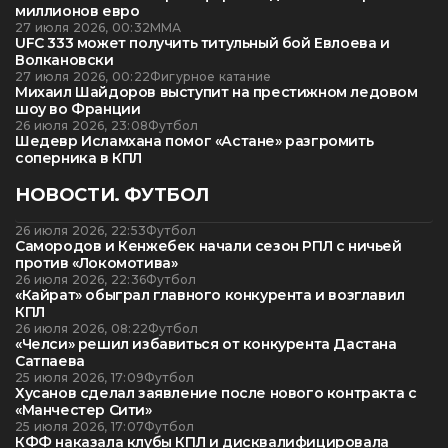
миллионов евро
27 июля 2026, 00:32
ММА
UFC 333 может получить титульный бой Евлоева и
Волкановски
27 июля 2026, 00:22
Фигурное катание
Михаил Шайдоров выступит на престижном ледовом
шоу во Франции
26 июля 2026, 23:08
Футбол
Шедевр Исламхана помог «Астане» разгромить
соперника в КПЛ
НОВОСТИ. ФУТБОЛ
26 июля 2026, 22:53
Футбол
Самородов и Кенжебек начали сезон РПЛ с ничьей
против «Локомотива»
26 июля 2026, 22:36
Футбол
«Кайрат» обыграл главного конкурента и возглавил
КПЛ
26 июля 2026, 08:22
Футбол
«Челси» решил избавиться от конкурента Дастана
Сатпаева
25 июля 2026, 17:09
Футбол
Хусанов сделал заявление после нового контракта с
«Манчестер Сити»
25 июля 2026, 17:07
Футбол
КФФ наказала клубы КПЛ и дисквалифицировала