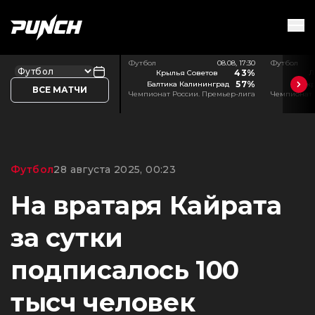
Футбол
08.08, 17:30
Футбол
43%
Крылья Советов
Л
57%
Балтика Калининград
Акр
ВСЕ МАТЧИ
Чемпионат России. Премьер-лига
Чемпионат 
Футбол
28 августа 2025, 00:23
На вратаря Кайрата
за сутки
подписалось 100
тысч человек