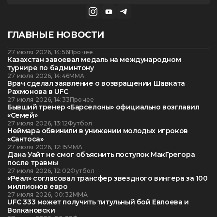
ГЛАВНЫЕ НОВОСТИ
27 июля 2026, 14:56
Прочее
Казахстан завоевал медаль на международном
турнире по бадминтону
27 июля 2026, 14:46
ММА
Врач сделал заявление о возвращении Шавката
Рахмонова в UFC
27 июля 2026, 14:33
Прочее
Бывший тренер «Барселоны» официально возглавил
«Семей»
27 июля 2026, 13:12
Футбол
Неймара обвинили в унижении молодых игроков
«Сантоса»
27 июля 2026, 12:15
ММА
Дана Уайт не смог объяснить поступок МакГрегора
после травмы
27 июля 2026, 12:02
Футбол
«Реал» согласовал трансфер звездного вингера за 100
миллионов евро
27 июля 2026, 00:32
ММА
UFC 333 может получить титульный бой Евлоева и
Волкановски