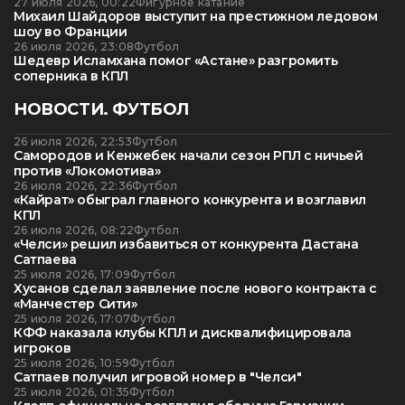
27 июля 2026, 00:22
Фигурное катание
Михаил Шайдоров выступит на престижном ледовом
шоу во Франции
26 июля 2026, 23:08
Футбол
Шедевр Исламхана помог «Астане» разгромить
соперника в КПЛ
НОВОСТИ. ФУТБОЛ
26 июля 2026, 22:53
Футбол
Самородов и Кенжебек начали сезон РПЛ с ничьей
против «Локомотива»
26 июля 2026, 22:36
Футбол
«Кайрат» обыграл главного конкурента и возглавил
КПЛ
26 июля 2026, 08:22
Футбол
«Челси» решил избавиться от конкурента Дастана
Сатпаева
25 июля 2026, 17:09
Футбол
Хусанов сделал заявление после нового контракта с
«Манчестер Сити»
25 июля 2026, 17:07
Футбол
КФФ наказала клубы КПЛ и дисквалифицировала
игроков
25 июля 2026, 10:59
Футбол
Сатпаев получил игровой номер в "Челси"
25 июля 2026, 01:35
Футбол