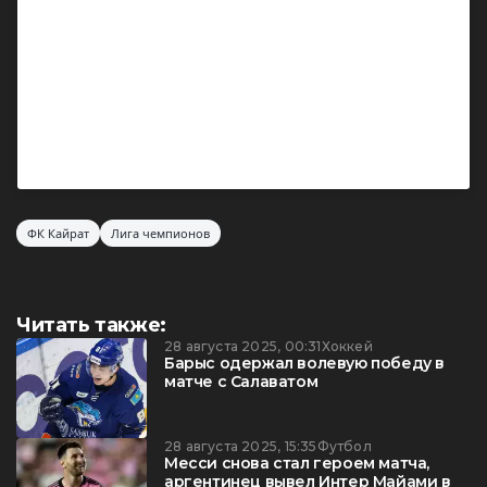
Посмотреть эту публикацию в Instagram
Публикация от Anarbekov Temirlan (@anarbekov_temirlan77)
ФК Кайрат
Лига чемпионов
Читать также:
28 августа 2025, 00:31
Хоккей
Барыс одержал волевую победу в
матче с Салаватом
28 августа 2025, 15:35
Футбол
Месси снова стал героем матча,
аргентинец вывел Интер Майами в