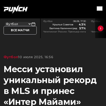
Футбол
08.08, 17:30
Футбол
43%
Крылья Советов
Л
57%
Балтика Калининград
Акр
ВСЕ МАТЧИ
Чемпионат России. Премьер-лига
Чемпионат 
Футбол
10 июля 2025, 16:56
Месси установил
уникальный рекорд
в MLS и принес
«Интер Майами»