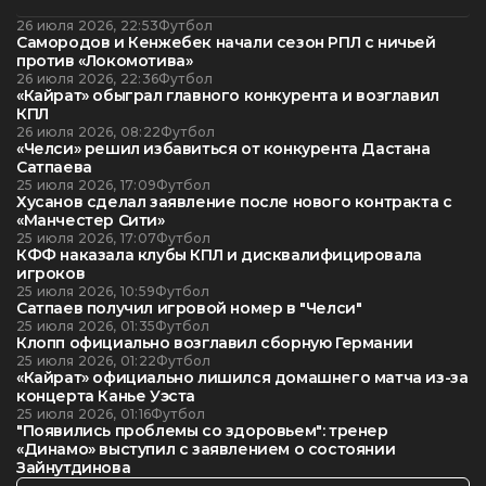
26 июля 2026, 22:53
Футбол
Самородов и Кенжебек начали сезон РПЛ с ничьей
против «Локомотива»
26 июля 2026, 22:36
Футбол
«Кайрат» обыграл главного конкурента и возглавил
КПЛ
26 июля 2026, 08:22
Футбол
«Челси» решил избавиться от конкурента Дастана
Сатпаева
25 июля 2026, 17:09
Футбол
Хусанов сделал заявление после нового контракта с
«Манчестер Сити»
25 июля 2026, 17:07
Футбол
КФФ наказала клубы КПЛ и дисквалифицировала
игроков
25 июля 2026, 10:59
Футбол
Сатпаев получил игровой номер в "Челси"
25 июля 2026, 01:35
Футбол
Клопп официально возглавил сборную Германии
25 июля 2026, 01:22
Футбол
«Кайрат» официально лишился домашнего матча из-за
концерта Канье Уэста
25 июля 2026, 01:16
Футбол
"Появились проблемы со здоровьем": тренер
«Динамо» выступил с заявлением о состоянии
Зайнутдинова