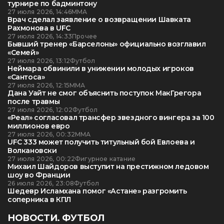
турнире по бадминтону
27 июля 2026, 14:46
ММА
Врач сделал заявление о возвращении Шавката
Рахмонова в UFC
27 июля 2026, 14:33
Прочее
Бывший тренер «Барселоны» официально возглавил
«Семей»
27 июля 2026, 13:12
Футбол
Неймара обвинили в унижении молодых игроков
«Сантоса»
27 июля 2026, 12:15
ММА
Дана Уайт не смог объяснить поступок МакГрегора
после травмы
27 июля 2026, 12:02
Футбол
«Реал» согласовал трансфер звездного вингера за 100
миллионов евро
27 июля 2026, 00:32
ММА
UFC 333 может получить титульный бой Евлоева и
Волкановски
27 июля 2026, 00:22
Фигурное катание
Михаил Шайдоров выступит на престижном ледовом
шоу во Франции
26 июля 2026, 23:08
Футбол
Шедевр Исламхана помог «Астане» разгромить
соперника в КПЛ
НОВОСТИ. ФУТБОЛ