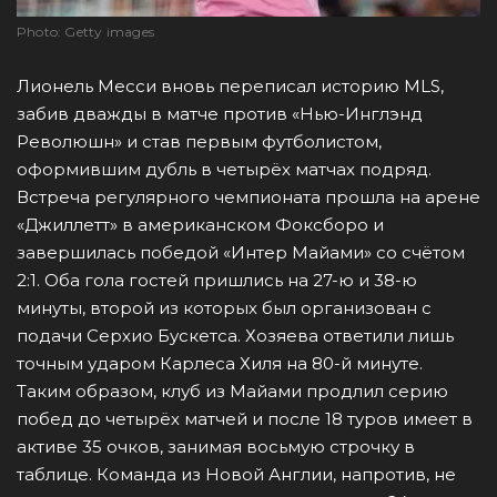
Photo: Getty images
Лионель Месси вновь переписал историю MLS,
забив дважды в матче против «Нью-Инглэнд
Революшн» и став первым футболистом,
оформившим дубль в четырёх матчах подряд.
Встреча регулярного чемпионата прошла на арене
«Джиллетт» в американском Фоксборо и
завершилась победой «Интер Майами» со счётом
2:1. Оба гола гостей пришлись на 27-ю и 38-ю
минуты, второй из которых был организован с
подачи Серхио Бускетса. Хозяева ответили лишь
точным ударом Карлеса Хиля на 80-й минуте.
Таким образом, клуб из Майами продлил серию
побед до четырёх матчей и после 18 туров имеет в
активе 35 очков, занимая восьмую строчку в
таблице. Команда из Новой Англии, напротив, не