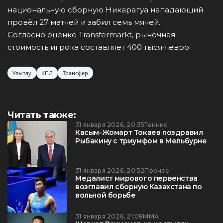
национальную сборную Никарагуа нападающий
провёл 27 матчей и забил семь мячей.
Согласно оценке Transfermarkt, рыночная
стоимость игрока составляет 400 тысяч евро.
Улытау
КПЛ
Трансфер
Читать также:
31 января 2026, 20:35
Теннис
Касым-Жомарт Токаев поздравил
Рыбакину с триумфом в Мельбурне
31 января 2026, 20:52
Прочее
Медалист мирового первенства
возглавил сборную Казахстана по
вольной борьбе
31 января 2026, 21:08
ММА