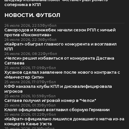
соперника в КПЛ
НОВОСТИ. ФУТБОЛ
26 июля 2026, 22:53
Футбол
Самородов и Кенжебек начали сезон РПЛ с ничьей
против «Локомотива»
26 июля 2026, 22:36
Футбол
«Кайрат» обыграл главного конкурента и возглавил
КПЛ
26 июля 2026, 08:22
Футбол
«Челси» решил избавиться от конкурента Дастана
Сатпаева
25 июля 2026, 17:09
Футбол
Хусанов сделал заявление после нового контракта с
«Манчестер Сити»
25 июля 2026, 17:07
Футбол
КФФ наказала клубы КПЛ и дисквалифицировала
игроков
25 июля 2026, 10:59
Футбол
Сатпаев получил игровой номер в "Челси"
25 июля 2026, 01:35
Футбол
Клопп официально возглавил сборную Германии
25 июля 2026, 01:22
Футбол
«Кайрат» официально лишился домашнего матча из-за
концерта Канье Уэста
25 июля 2026, 01:16
Футбол