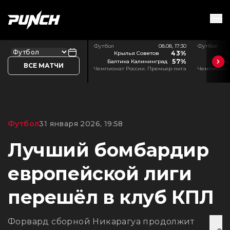
Футбол
08.08, 17:30
Футбол
43%
Крылья Советов
Л
57%
Балтика Калининград
Акр
ВСЕ МАТЧИ
Чемпионат России. Премьер-лига
Чемпионат 
Футбол
31 января 2026, 19:58
Лучший бомбардир
европейской лиги
перешёл в клуб КПЛ
Форвард сборной Никарагуа продолжит