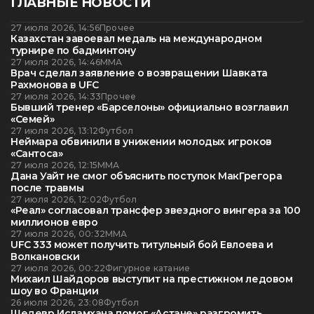
ГЛАВНЫЕ НОВОСТИ
27 июля 2026, 14:56
Прочее
Казахстан завоевал медаль на международном
турнире по бадминтону
27 июля 2026, 14:46
ММА
Врач сделал заявление о возвращении Шавката
Рахмонова в UFC
27 июля 2026, 14:33
Прочее
Бывший тренер «Барселоны» официально возглавил
«Семей»
27 июля 2026, 13:12
Футбол
Неймара обвинили в унижении молодых игроков
«Сантоса»
27 июля 2026, 12:15
ММА
Дана Уайт не смог объяснить поступок МакГрегора
после травмы
27 июля 2026, 12:02
Футбол
«Реал» согласовал трансфер звездного вингера за 100
миллионов евро
27 июля 2026, 00:32
ММА
UFC 333 может получить титульный бой Евлоева и
Волкановски
27 июля 2026, 00:22
Фигурное катание
Михаил Шайдоров выступит на престижном ледовом
шоу во Франции
26 июля 2026, 23:08
Футбол
Шедевр Исламхана помог «Астане» разгромить