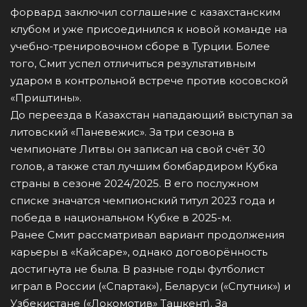
форвард заключил соглашение с казахстанским
клубом и уже присоединился к новой команде на
учебно-тренировочном сборе в Турции. Более
того, Смит успел отличиться результативным
ударом в контрольной встрече против косовской
«Приштины».
До переезда в Казахстан нападающий выступал за
литовский «Паневежис». За три сезона в
чемпионате Литвы он записал на свой счёт 30
голов, а также стал лучшим бомбардиром Кубка
страны в сезоне 2024/2025. В его послужном
списке значатся чемпионский титул 2023 года и
победа в национальном Кубке в 2025-м.
Ранее Смит рассматривал вариант продолжения
карьеры в «Кайсаре», однако договорённость
достигнута не была. В разные годы футболист
играл в России («Спартак»), Беларуси («Спутник») и
Узбекистане («Локомотив» Ташкент). За