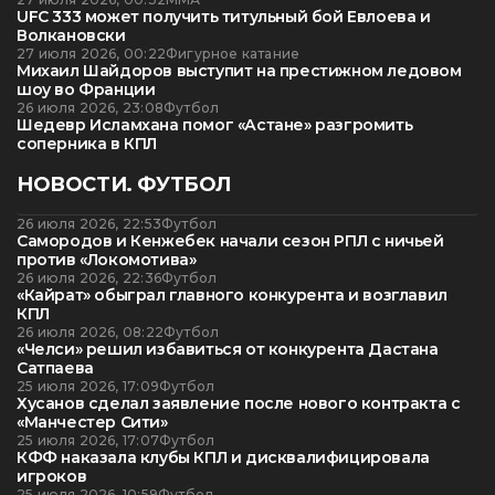
UFC 333 может получить титульный бой Евлоева и
Волкановски
27 июля 2026, 00:22
Фигурное катание
Михаил Шайдоров выступит на престижном ледовом
шоу во Франции
26 июля 2026, 23:08
Футбол
Шедевр Исламхана помог «Астане» разгромить
соперника в КПЛ
НОВОСТИ. ФУТБОЛ
26 июля 2026, 22:53
Футбол
Самородов и Кенжебек начали сезон РПЛ с ничьей
против «Локомотива»
26 июля 2026, 22:36
Футбол
«Кайрат» обыграл главного конкурента и возглавил
КПЛ
26 июля 2026, 08:22
Футбол
«Челси» решил избавиться от конкурента Дастана
Сатпаева
25 июля 2026, 17:09
Футбол
Хусанов сделал заявление после нового контракта с
«Манчестер Сити»
25 июля 2026, 17:07
Футбол
КФФ наказала клубы КПЛ и дисквалифицировала
игроков
25 июля 2026, 10:59
Футбол