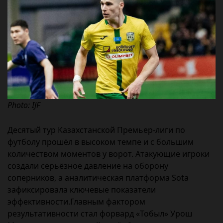
Photo: IJF
Десятый тур Казахстанской Премьер-лиги по
футболу прошёл в высоком темпе и с большим
количеством моментов у ворот. Атакующие игроки
создали серьёзное давление на оборону
соперников, а аналитическая платформа Sota
зафиксировала ключевые показатели
эффективности.Главным фактором
результативности стал форвард «Тобыл» Урош