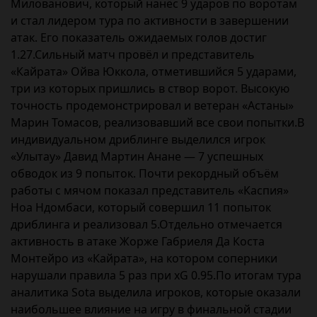
Милованович, который нанёс 9 ударов по воротам
и стал лидером тура по активности в завершении
атак. Его показатель ожидаемых голов достиг
1.27.Сильный матч провёл и представитель
«Кайрата» Ойва Юккола, отметившийся 5 ударами,
три из которых пришлись в створ ворот. Высокую
точность продемонстрировал и ветеран «Астаны»
Марин Томасов, реализовавший все свои попытки.В
индивидуальном дриблинге выделился игрок
«Улытау» Давид Мартин Анане — 7 успешных
обводок из 9 попыток. Почти рекордный объём
работы с мячом показал представитель «Каспия»
Ноа Ндомбаси, который совершил 11 попыток
дриблинга и реализовал 5.Отдельно отмечается
активность в атаке Жорже Габриеля Да Коста
Монтейро из «Кайрата», на котором соперники
нарушали правила 5 раз при xG 0.95.По итогам тура
аналитика Sota выделила игроков, которые оказали
наибольшее влияние на игру в финальной стадии