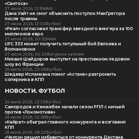
«Сантоса»
27 июля 2026, 12:15
ММА
Дана Уайт не смог объяснить поступок МакГрегора
после травмы
27 июля 2026, 12:02
Футбол
«Реал» согласовал трансфер звездного вингера за 100
миллионов евро
27 июля 2026, 00:32
ММА
UFC 333 может получить титульный бой Евлоева и
Волкановски
27 июля 2026, 00:22
Фигурное катание
Михаил Шайдоров выступит на престижном ледовом
шоу во Франции
26 июля 2026, 23:08
Футбол
Шедевр Исламхана помог «Астане» разгромить
соперника в КПЛ
НОВОСТИ. ФУТБОЛ
26 июля 2026, 22:53
Футбол
Самородов и Кенжебек начали сезон РПЛ с ничьей
против «Локомотива»
26 июля 2026, 22:36
Футбол
«Кайрат» обыграл главного конкурента и возглавил
КПЛ
26 июля 2026, 08:22
Футбол
«Челси» решил избавиться от конкурента Дастана