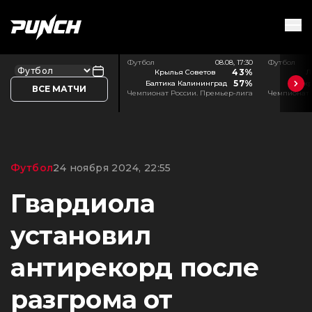
Футбол
08.08, 17:30
Футбол
43%
Крылья Советов
Л
57%
Балтика Калининград
Акр
ВСЕ МАТЧИ
Чемпионат России. Премьер-лига
Чемпионат 
Футбол
24 ноября 2024, 22:55
Гвардиола
установил
антирекорд после
разгрома от