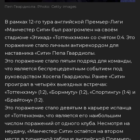
Пеп Гвардиола. Photo: Getty images
В рамках 12-го тура английской Премьер-Лиги
«Манчестер Сити» был разгромлен на своём
стадионе «Этихад» «Тоттенхэмом» со счётом 0:4. Это
поражение стало личным антирекордом для
наставника «Сити» Пепа Гвардиолы.
Это поражение стало пятым подряд для команды,
что является беспрецедентным событием под
руководством Хосепа Гвардиолы. Ранее «Сити»
проиграл в четырёх выездных встречах:
«Тоттенхэму» (1:2), «Борнмуту» (1:2), «Спортингу» (1:4) и
«Брайтону» (1:2).
Это поражение стало девятым в карьере испанца
от «Тоттенхэма», что является его наибольшим
числом поражений от одного клуба. Несмотря на
неудачу, «Манчестер Сити» остаётся на втором
месте в турнирной таблице английской Премьер-