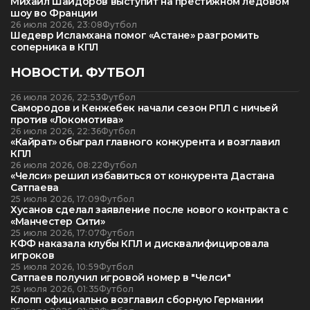
Михаил Шайдоров выступит на престижном ледовом
шоу во Франции
26 июля 2026, 23:08
Футбол
Шедевр Исламхана помог «Астане» разгромить
соперника в КПЛ
НОВОСТИ. ФУТБОЛ
26 июля 2026, 22:53
Футбол
Самородов и Кенжебек начали сезон РПЛ с ничьей
против «Локомотива»
26 июля 2026, 22:36
Футбол
«Кайрат» обыграл главного конкурента и возглавил
КПЛ
26 июля 2026, 08:22
Футбол
«Челси» решил избавиться от конкурента Дастана
Сатпаева
25 июля 2026, 17:09
Футбол
Хусанов сделал заявление после нового контракта с
«Манчестер Сити»
25 июля 2026, 17:07
Футбол
КФФ наказала клубы КПЛ и дисквалифицировала
игроков
25 июля 2026, 10:59
Футбол
Сатпаев получил игровой номер в "Челси"
25 июля 2026, 01:35
Футбол
Клопп официально возглавил сборную Германии