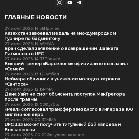
ГЛАВНЫЕ НОВОСТИ
27 июля 2026, 14:56
Прочее
Казахстан завоевал медаль на международном
турнире по бадминтону
27 июля 2026, 14:46
ММА
Врач сделал заявление о возвращении Шавката
Рахмонова в UFC
27 июля 2026, 14:33
Прочее
Бывший тренер «Барселоны» официально возглавил
«Семей»
27 июля 2026, 13:12
Футбол
Неймара обвинили в унижении молодых игроков
«Сантоса»
27 июля 2026, 12:15
ММА
Дана Уайт не смог объяснить поступок МакГрегора
после травмы
27 июля 2026, 12:02
Футбол
«Реал» согласовал трансфер звездного вингера за 100
миллионов евро
27 июля 2026, 00:32
ММА
UFC 333 может получить титульный бой Евлоева и
Волкановски
27 июля 2026, 00:22
Фигурное катание