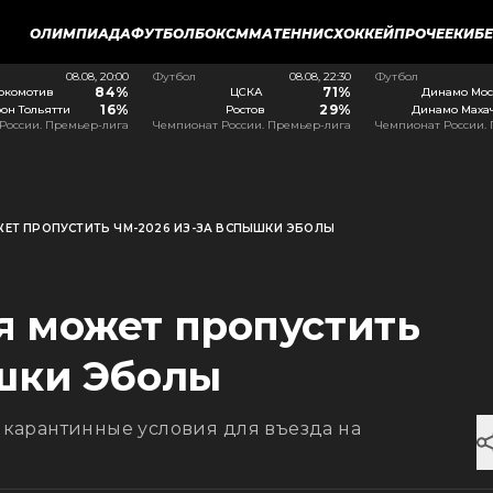
ОЛИМПИАДА
ФУТБОЛ
БОКС
ММА
ТЕННИС
ХОККЕЙ
ПРОЧЕЕ
КИБ
08.08, 20:00
Футбол
08.08, 22:30
Футбол
84%
71%
окомотив
ЦСКА
Динамо Мос
16%
29%
он Тольятти
Ростов
Динамо Маха
России. Премьер-лига
Чемпионат России. Премьер-лига
Чемпионат России.
ЕТ ПРОПУСТИТЬ ЧМ-2026 ИЗ-ЗА ВСПЫШКИ ЭБОЛЫ
я может пропустить
ышки Эболы
карантинные условия для въезда на