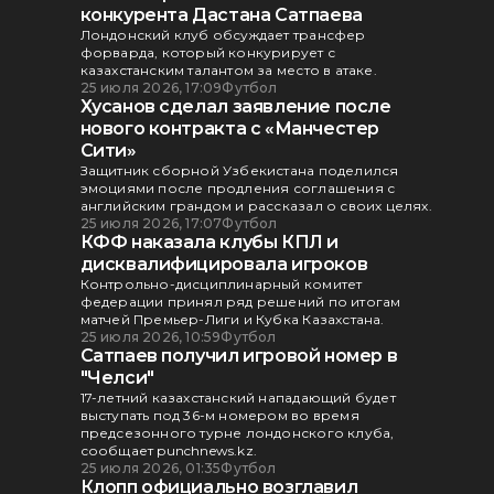
конкурента Дастана Сатпаева
Лондонский клуб обсуждает трансфер
форварда, который конкурирует с
казахстанским талантом за место в атаке.
25 июля 2026, 17:09
Футбол
Хусанов сделал заявление после
нового контракта с «Манчестер
Сити»
Защитник сборной Узбекистана поделился
эмоциями после продления соглашения с
английским грандом и рассказал о своих целях.
25 июля 2026, 17:07
Футбол
КФФ наказала клубы КПЛ и
дисквалифицировала игроков
Контрольно-дисциплинарный комитет
федерации принял ряд решений по итогам
матчей Премьер-Лиги и Кубка Казахстана.
25 июля 2026, 10:59
Футбол
Сатпаев получил игровой номер в
"Челси"
17-летний казахстанский нападающий будет
выступать под 36-м номером во время
предсезонного турне лондонского клуба,
сообщает punchnews.kz.
25 июля 2026, 01:35
Футбол
Клопп официально возглавил