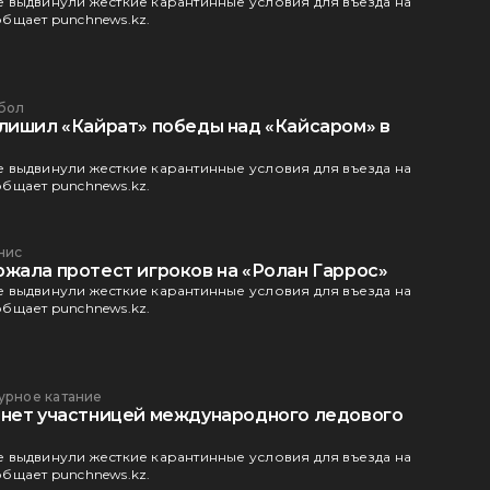
 выдвинули жесткие карантинные условия для въезда на
бщает punchnews.kz.
бол
лишил «Кайрат» победы над «Кайсаром» в
 выдвинули жесткие карантинные условия для въезда на
бщает punchnews.kz.
нис
жала протест игроков на «Ролан Гаррос»
 выдвинули жесткие карантинные условия для въезда на
бщает punchnews.kz.
урное катание
нет участницей международного ледового
 выдвинули жесткие карантинные условия для въезда на
бщает punchnews.kz.