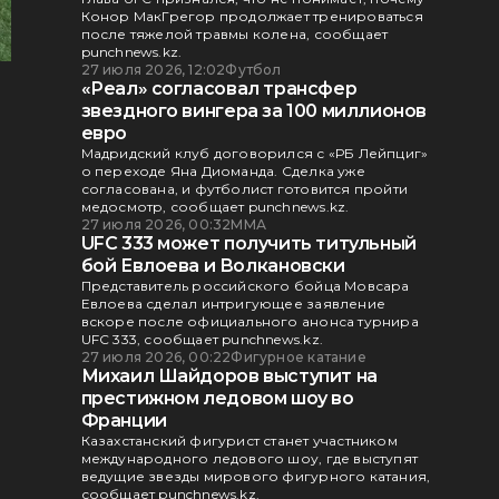
Конор МакГрегор продолжает тренироваться
после тяжелой травмы колена, сообщает
punchnews.kz.
27 июля 2026, 12:02
Футбол
«Реал» согласовал трансфер
звездного вингера за 100 миллионов
евро
Мадридский клуб договорился с «РБ Лейпциг»
о переходе Яна Диоманда. Сделка уже
согласована, и футболист готовится пройти
медосмотр, сообщает punchnews.kz.
27 июля 2026, 00:32
ММА
UFC 333 может получить титульный
бой Евлоева и Волкановски
Представитель российского бойца Мовсара
Евлоева сделал интригующее заявление
вскоре после официального анонса турнира
UFC 333, сообщает punchnews.kz.
27 июля 2026, 00:22
Фигурное катание
Михаил Шайдоров выступит на
престижном ледовом шоу во
Франции
Казахстанский фигурист станет участником
международного ледового шоу, где выступят
ведущие звезды мирового фигурного катания,
сообщает punchnews.kz.