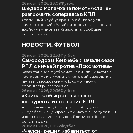
26 июля 2026, 23:08
Футбол
Шедевр Исламхана помог «Астане»
разгромить соперника в КПЛ
Столичный клуб уверенно обыграл усть-
каменогорский «Алтай» и вернулся в первую
тройку чемпионата Казахстана, сообщает
punchnews.kz.
НОВОСТИ. ФУТБОЛ
26 июля 2026, 22:53
Футбол
Самородов и Кенжебек начали сезон
РПЛ с ничьей против «Локомотива»
Казахстанские футболисты приняли участие в
гостевом матче «Ахмата», который завершился
ничьей с московским «Локомотивом»,
сообщает punchnews.kz.
26 июля 2026, 22:36
Футбол
«Кайрат» обыграл главного
конкурента и возглавил КПЛ
Алматинский клуб одержал победу над
«Ордабасы» в центральном матче 19-го тура КПЛ
и возглавил турнирную таблицу, сообщает
punchnews.kz.
26 июля 2026, 08:22
Футбол
«Челси» решил избавиться от