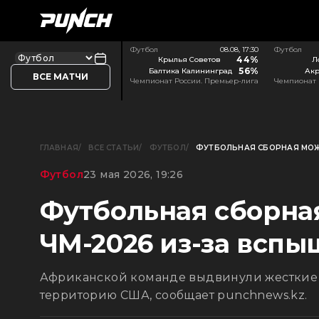
Футбол
08.08, 17:30
Футбол
44%
Крылья Советов
Л
56%
Балтика Калининград
Акр
ВСЕ МАТЧИ
Чемпионат России. Премьер-лига
Чемпионат 
ГЛАВНАЯ
ВСЕ СТАТЬИ
ФУТБОЛ
ФУТБОЛЬНАЯ СБОРНАЯ МОЖ
Футбол
23 мая 2026, 19:26
Футбольная сборна
ЧМ-2026 из-за всп
Африканской команде выдвинули жесткие 
территорию США, сообщает punchnews.kz.