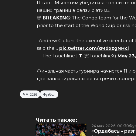
Штаты. Мы хотим убедиться, что ничто 
наших границ в связи с этим».
🚨 𝗕𝗥𝗘𝗔𝗞𝗜𝗡𝗚: The Congo team for the W
prior to the start of the World Cup or risk 
· Andrew Giuliani, the executive director o
said the…
pic.twitter.com/xMdxzgNHcl
— The Touchline | 𝐓 (@TouchlineX)
May 23
Финальная часть турнира начнется 11 и
где запланированы ее встречи с соперн
ЧМ-2026
Футбол
Читать также:
24 мая 2026, 00:30
Фу
«Ордабасы» разг