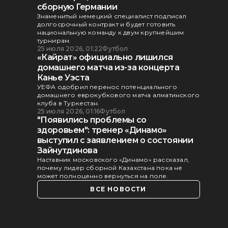
сборную Германии
Знаменитый немецкий специалист подписал
долгосрочный контракт и будет готовить
национальную команду к двум крупнейшим
турнирам.
25 июля 2026, 01:22
Футбол
«Кайрат» официально лишился
домашнего матча из-за концерта
Канье Уэста
УЕФА одобрил перенос потенциального
домашнего еврокубкового матча алматинского
клуба в Туркестан.
25 июля 2026, 01:16
Футбол
"Появились проблемы со
здоровьем": тренер «Динамо»
выступил с заявлением о состоянии
Зайнутдинова
Наставник московского «Динамо» рассказал,
почему лидер сборной Казахстана пока не
может полноценно вернуться на поле.
ВСЕ НОВОСТИ