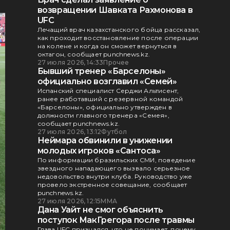
возвращении Шавката Рахмонова в
UFC
Лечащий врач казахстанского бойца рассказал,
как проходит восстановление после операции
на колене и когда он сможет вернуться в
октагон, сообщает punchnews.kz.
27 июля 2026, 14:33
Прочее
Бывший тренер «Барселоны»
официально возглавил «Семей»
Испанский специалист Серджи Альтисент,
ранее работавший с резервной командой
«Барселоны», официально утвержден в
должности главного тренера «Семея»,
сообщает punchnews.kz.
27 июля 2026, 13:12
Футбол
Неймара обвинили в унижении
молодых игроков «Сантоса»
По информации бразильских СМИ, поведение
звездного нападающего вызвало серьезное
недовольство внутри клуба. Руководство уже
провело экстренное совещание, сообщает
punchnews.kz.
27 июля 2026, 12:15
ММА
Дана Уайт не смог объяснить
поступок МакГрегора после травмы
Глава UFC признался, что не понимает, почему