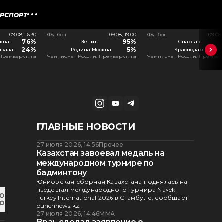
ЕРСПОРТ
09.08, 16:30
Футбол
09.08, 19:00
Футбол
09.08
76%
95%
ква
Зенит
Спартак
24%
5%
чкала
Родина Москва
Краснодар
 Премьер-лига
Чемпионат России. Премьер-лига
Чемпионат России. Премьер
ГЛАВНЫЕ НОВОСТИ
27 июля 2026, 14:56
Прочее
Казахстан завоевал медаль на
международном турнире по
бадминтону
Юниорская сборная Казахстана поднялась на
пьедестал международного турнира Navek
Turkey International 2026 в Стамбуле, сообщает
punchnews.kz.
27 июля 2026, 14:46
ММА
Врач сделал заявление о