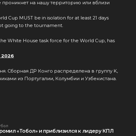
не проникнет на нашу территорию или вблизи
orld Cup MUST be in isolation for at least 21 days
not going to the tournament.
f the White House task force for the World Cup, has
, 2026
юня. Сборная ДР Конго распределена в группу K,
иками из Португалии, Колумбии и Узбекистана.
тбол
ромил «Тобол» и приблизился к лидеру КПЛ