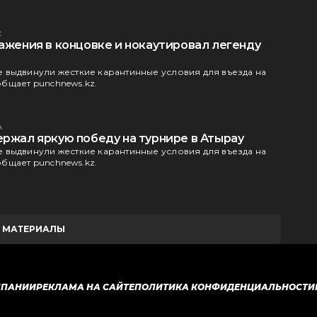
с
ажения в концовке и нокаутировал легенду
 выдвинули жесткие карантинные условия для въезда на
бщает punchnews.kz.
А
ержал яркую победу на турнире в Атырау
 выдвинули жесткие карантинные условия для въезда на
бщает punchnews.kz.
Е МАТЕРИАЛЫ
МПАНИИ
РЕКЛАМА НА САЙТЕ
ПОЛИТИКА КОНФИДЕНЦИАЛЬНОСТИ