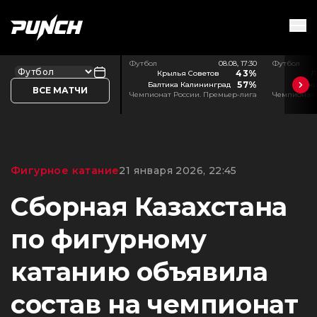
Футбол
08.08, 17:30
Футбол
43%
Крылья Советов
Л
57%
Балтика Калининград
Акр
ВСЕ МАТЧИ
Чемпионат России. Премьер-лига
Чемпионат 
Фигурное катание
21 января 2026, 22:45
Сборная Казахстана
по фигурному
катанию объявила
состав на чемпионат