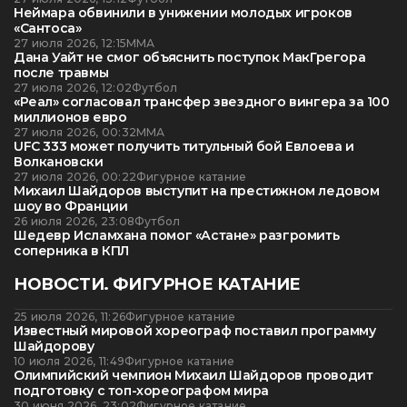
Неймара обвинили в унижении молодых игроков
«Сантоса»
27 июля 2026, 12:15
ММА
Дана Уайт не смог объяснить поступок МакГрегора
после травмы
27 июля 2026, 12:02
Футбол
«Реал» согласовал трансфер звездного вингера за 100
миллионов евро
27 июля 2026, 00:32
ММА
UFC 333 может получить титульный бой Евлоева и
Волкановски
27 июля 2026, 00:22
Фигурное катание
Михаил Шайдоров выступит на престижном ледовом
шоу во Франции
26 июля 2026, 23:08
Футбол
Шедевр Исламхана помог «Астане» разгромить
соперника в КПЛ
НОВОСТИ. ФИГУРНОЕ КАТАНИЕ
25 июля 2026, 11:26
Фигурное катание
Известный мировой хореограф поставил программу
Шайдорову
10 июля 2026, 11:49
Фигурное катание
Олимпийский чемпион Михаил Шайдоров проводит
подготовку с топ-хореографом мира
30 июня 2026, 23:02
Фигурное катание