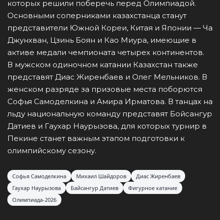
которых решили поберечь перед Олимпиадой.
Основными соперниками казахстанца станут
представители Южной Кореи, Китая и Японии — Ча
Джунхван, Цзинь Боян и Као Миура, имеющие в
активе медали чемпионата четырех континентов.
В мужском одиночном катании Казахстан также
представят Диас Жиренбаев и Олег Мельников. В
женском разряде за призовые места поборются
Софья Самоделкина и Амира Ирматова. В танцах на
льду национальную команду представят Бойсангур
Датиев и Гаухар Наурызова, для которых турнир в
Пекине станет важным этапом подготовки к
олимпийскому сезону.
Софья Самоделкина
Михаил Шайдоров
Диас Жиренбаев
Гаухар Наурызова
Байсангур Датиев
Фигурное катание
Олимпиада-2026