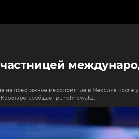
участницей междунаро
ие на престижное мероприятие в Мексике после 
-Керетаро, сообщает punchnews.kz.