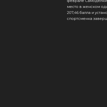
феврале Самоделкин
место в женском од
207,46 балла и уста
спортсменка заверш