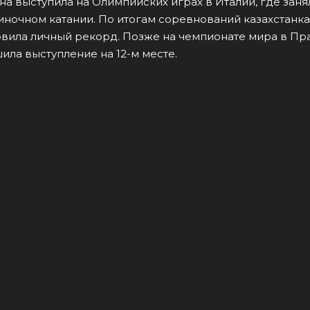
а выступила на Олимпийских играх в Италии, где заня
иночном катании. По итогам соревнований казахстанка
новила личный рекорд. Позже на чемпионате мира в Пр
ила выступление на 12-м месте.