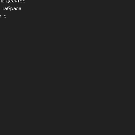
ла десятое
 набрала
аге