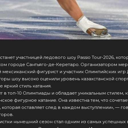
танет участницей ледового шоу Passio Tour-2026, кот
ком городе Сантьяго-де-Керетаро. Организатором ме
й мексиканский фигурист и участник Олимпийских игр
торы шоу высоко оценили уровень казахстанской спор
е яркий стиль катания.
т в топ-10 Олимпиады и обладает уникальным стилем, 
кое фигурное катание. Она известна тем, что сочетает
, которая оставляет след в каждом выступлении», — го
торов.
истки нынешний сезон стал одним из самых успешных в