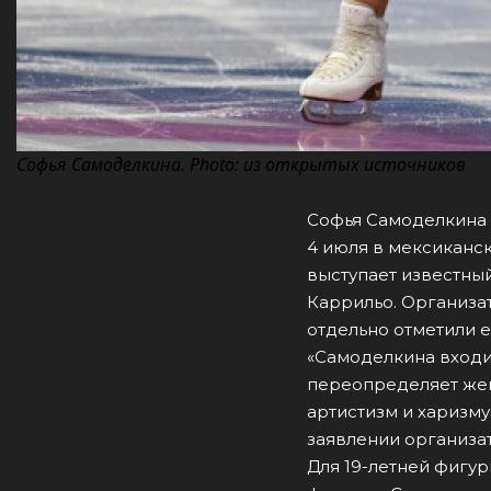
Софья Самоделкина. Photo: из открытых источников
Софья Самоделкина с
4 июля в мексиканс
выступает известны
Каррильо. Организа
отдельно отметили е
«Самоделкина входи
переопределяет женс
артистизм и харизму
заявлении организа
Для 19-летней фигур