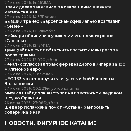
27 июля 2026, 14:46
ММА
Врач сделал заявление о возвращении Шавката
Рахмонова в UFC
27 июля 2026, 14:33
Прочее
Бывший тренер «Барселоны» официально возглавил
«Семей»
27 июля 2026, 13:12
Футбол
Неймара обвинили в унижении молодых игроков
«Сантоса»
27 июля 2026, 12:15
ММА
Дана Уайт не смог объяснить поступок МакГрегора
после травмы
27 июля 2026, 12:02
Футбол
«Реал» согласовал трансфер звездного вингера за 100
миллионов евро
27 июля 2026, 00:32
ММА
UFC 333 может получить титульный бой Евлоева и
Волкановски
27 июля 2026, 00:22
Фигурное катание
Михаил Шайдоров выступит на престижном ледовом
шоу во Франции
26 июля 2026, 23:08
Футбол
Шедевр Исламхана помог «Астане» разгромить
соперника в КПЛ
НОВОСТИ. ФИГУРНОЕ КАТАНИЕ