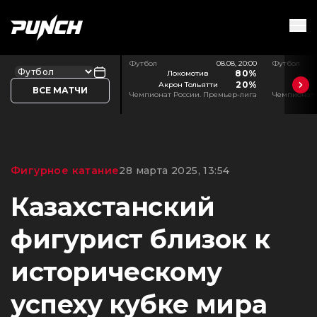
Футбол
08.08, 20:00
Футбол
80%
Локомотив
20%
Акрон Тольятти
ВСЕ МАТЧИ
Чемпионат России. Премьер-лига
Чемпионат 
Фигурное катание
28 марта 2025, 13:54
Казахстанский
фигурист близок к
историческому
успеху кубке мира