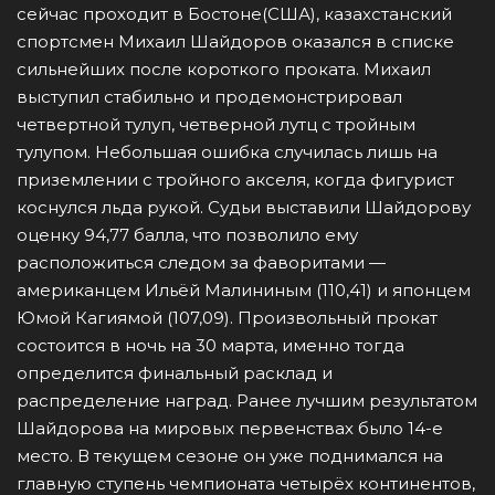
сейчас проходит в Бостоне(США), казахстанский
спортсмен Михаил Шайдоров оказался в списке
сильнейших после короткого проката. Михаил
выступил стабильно и продемонстрировал
четвертной тулуп, четверной лутц с тройным
тулупом. Небольшая ошибка случилась лишь на
приземлении с тройного акселя, когда фигурист
коснулся льда рукой. Судьи выставили Шайдорову
оценку 94,77 балла, что позволило ему
расположиться следом за фаворитами —
американцем Ильёй Малининым (110,41) и японцем
Юмой Кагиямой (107,09). Произвольный прокат
состоится в ночь на 30 марта, именно тогда
определится финальный расклад и
распределение наград. Ранее лучшим результатом
Шайдорова на мировых первенствах было 14-е
место. В текущем сезоне он уже поднимался на
главную ступень чемпионата четырёх континентов,