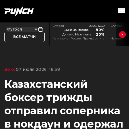
Футбол
09.08, 16:30
Футбол
80%
Динамо Москва
20%
Динамо Махачкала
Ро
ВСЕ МАТЧИ
Чемпионат России. Премьер-лига
Чемпионат 
Бокс
07 июля 2026, 18:38
Казахстанский
боксер трижды
отправил соперника
в нокдаун и одержал