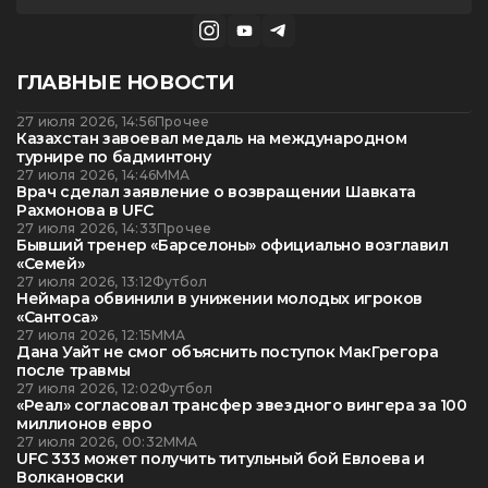
ГЛАВНЫЕ НОВОСТИ
27 июля 2026, 14:56
Прочее
Казахстан завоевал медаль на международном
турнире по бадминтону
27 июля 2026, 14:46
ММА
Врач сделал заявление о возвращении Шавката
Рахмонова в UFC
27 июля 2026, 14:33
Прочее
Бывший тренер «Барселоны» официально возглавил
«Семей»
27 июля 2026, 13:12
Футбол
Неймара обвинили в унижении молодых игроков
«Сантоса»
27 июля 2026, 12:15
ММА
Дана Уайт не смог объяснить поступок МакГрегора
после травмы
27 июля 2026, 12:02
Футбол
«Реал» согласовал трансфер звездного вингера за 100
миллионов евро
27 июля 2026, 00:32
ММА
UFC 333 может получить титульный бой Евлоева и
Волкановски