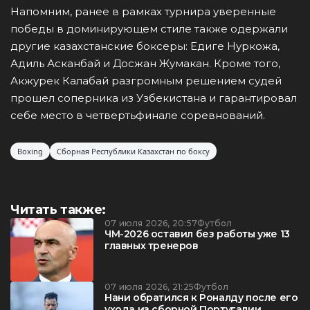
Напомним, ранее в рамках турнира уверенные
победы в доминирующем стиле также одержали
другие казахстанские боксеры: Едиге Нуркожа,
Адиль Асканбай и Досжан Жумакан. Кроме того,
Акжурек Калабай разгромным решением судей
прошел соперника из Узбекистана и гарантировал
себе место в четвертьфинале соревнований.
Boxing
Сборная Республики Казахстан по боксу
Читать также:
07 июля 2026, 20:57
Футбол
ЧМ-2026 оставил без работы уже 13
главных тренеров
07 июля 2026, 21:25
Футбол
Нани обратился к Роналду после его
ухода из сборной Португалии