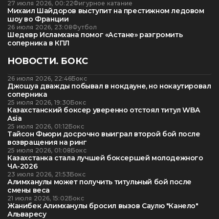
27 июля 2026, 00:22
Фигурное катание
Михаил Шайдоров выступит на престижном ледовом
шоу во Франции
26 июля 2026, 23:08
Футбол
Шедевр Исламхана помог «Астане» разгромить
соперника в КПЛ
НОВОСТИ. БОКС
26 июля 2026, 22:46
Бокс
Джошуа дважды побывал в нокдауне, но нокаутировал
соперника
25 июля 2026, 19:30
Бокс
Казахстанский боксер уверенно отстоял титул WBA
Asia
25 июля 2026, 01:12
Бокс
Тайсон Фьюри досрочно выиграл второй бой после
возвращения на ринг
25 июля 2026, 01:08
Бокс
Казахстанка стала лучшей боксершей молодежного
ЧА-2026
23 июля 2026, 21:53
Бокс
Алимханулы может получить титульный бой после
смены веса
21 июля 2026, 15:02
Бокс
Жанибек Алимханулы бросил вызов Саулю "Канело"
Альваресу