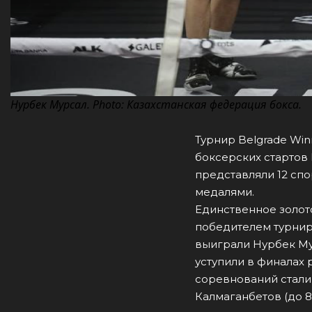
Нурбек Мурсал. Photo: Казахстанская федерация бокса.
Турнир Belgrade Win
боксерских стартов
представляли 12 сп
медалями.
Единственное золот
победителем турнир
выиграли Нурбек Мур
уступили в финалах
соревнований стали 
Калмаганбетов (до 8