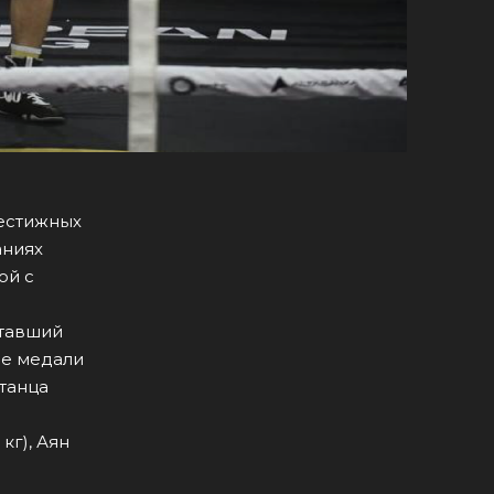
рестижных
аниях
ой с
ставший
ые медали
станца
кг), Аян