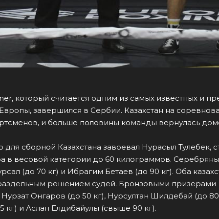
ner, который считается одним из самых известных и п
 Европы, завершился в Сербии. Казахстан на соревнов
ортсменов, и больше половины команды вернулась дом
о для сборной Казахстана завоевал Нурасыл Тулебек, 
а в весовой категории до 60 килограммов. Серебрян
сал (до 70 кг) и Ибрагим Бетаев (до 90 кг). Оба казах
 раздельным решением судей. Бронзовыми призерами
Нурзат Онгаров (до 50 кг), Нурсултан Шилдебай (до 80 
5 кг) и Аслан Елдибайулы (свыше 90 кг).