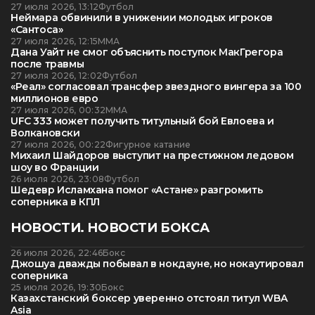
27 июля 2026, 13:12
Футбол
Неймара обвинили в унижении молодых игроков
«Сантоса»
27 июля 2026, 12:15
ММА
Дана Уайт не смог объяснить поступок МакГрегора
после травмы
27 июля 2026, 12:02
Футбол
«Реал» согласовал трансфер звездного вингера за 100
миллионов евро
27 июля 2026, 00:32
ММА
UFC 333 может получить титульный бой Евлоева и
Волкановски
27 июля 2026, 00:22
Фигурное катание
Михаил Шайдоров выступит на престижном ледовом
шоу во Франции
26 июля 2026, 23:08
Футбол
Шедевр Исламхана помог «Астане» разгромить
соперника в КПЛ
НОВОСТИ. НОВОСТИ БОКСА
26 июля 2026, 22:46
Бокс
Джошуа дважды побывал в нокдауне, но нокаутировал
соперника
25 июля 2026, 19:30
Бокс
Казахстанский боксер уверенно отстоял титул WBA
Asia