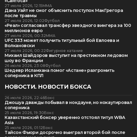
«Сантоса»
27 июля 2026, 12:15
ММА
Дана Уайт не смог объяснить поступок МакГрегора
после травмы
27 июля 2026, 12:02
Футбол
«Реал» согласовал трансфер звездного вингера за 100
миллионов евро
27 июля 2026, 00:32
ММА
UFC 333 может получить титульный бой Евлоева и
Волкановски
27 июля 2026, 00:22
Фигурное катание
Михаил Шайдоров выступит на престижном ледовом
шоу во Франции
26 июля 2026, 23:08
Футбол
Шедевр Исламхана помог «Астане» разгромить
соперника в КПЛ
НОВОСТИ. НОВОСТИ БОКСА
26 июля 2026, 22:46
Бокс
Джошуа дважды побывал в нокдауне, но нокаутировал
соперника
25 июля 2026, 19:30
Бокс
Казахстанский боксер уверенно отстоял титул WBA
Asia
25 июля 2026, 01:12
Бокс
Тайсон Фьюри досрочно выиграл второй бой после