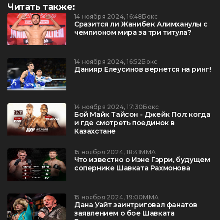
Читать также:
14 ноября 2024, 16:48
Бокс
Сразится ли Жанибек Алимханулы с
чемпионом мира за три титула?
14 ноября 2024, 16:52
Бокс
Данияр Елеусинов вернется на ринг!
14 ноября 2024, 17:30
Бокс
Бой Майк Тайсон - Джейк Пол: когда
и где смотреть поединок в
Казахстане
15 ноября 2024, 18:41
ММА
Что известно о Иэне Гэрри, будущем
сопернике Шавката Рахмонова
15 ноября 2024, 19:00
ММА
Дана Уайт заинтриговал фанатов
заявлением о бое Шавката