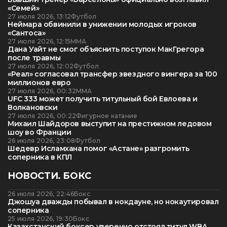
«Семей»
27 июля 2026, 13:12
Футбол
Неймара обвинили в унижении молодых игроков
«Сантоса»
27 июля 2026, 12:15
ММА
Дана Уайт не смог объяснить поступок МакГрегора
после травмы
27 июля 2026, 12:02
Футбол
«Реал» согласовал трансфер звездного вингера за 100
миллионов евро
27 июля 2026, 00:32
ММА
UFC 333 может получить титульный бой Евлоева и
Волкановски
27 июля 2026, 00:22
Фигурное катание
Михаил Шайдоров выступит на престижном ледовом
шоу во Франции
26 июля 2026, 23:08
Футбол
Шедевр Исламхана помог «Астане» разгромить
соперника в КПЛ
НОВОСТИ. БОКС
26 июля 2026, 22:46
Бокс
Джошуа дважды побывал в нокдауне, но нокаутировал
соперника
25 июля 2026, 19:30
Бокс
Казахстанский боксер уверенно отстоял титул WBA