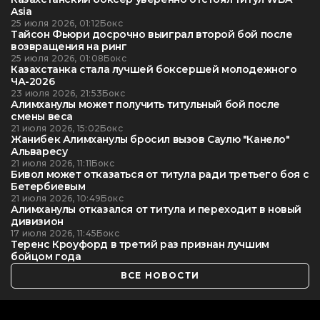
Asia
25 июля 2026, 01:12
Бокс
Тайсон Фьюри досрочно выиграл второй бой после
возвращения на ринг
25 июля 2026, 01:08
Бокс
Казахстанка стала лучшей боксершей молодежного
ЧА-2026
23 июля 2026, 21:53
Бокс
Алимханулы может получить титульный бой после
смены веса
21 июля 2026, 15:02
Бокс
Жанибек Алимханулы бросил вызов Саулю "Канело"
Альваресу
21 июля 2026, 11:11
Бокс
Бивол может отказаться от титула ради третьего боя с
Бетербиевым
21 июля 2026, 10:49
Бокс
Алимханулы отказался от титула и переходит в новый
дивизион
17 июля 2026, 11:45
Бокс
Теренс Кроуфорд в третий раз признан лучшим
бойцом года
ВСЕ НОВОСТИ