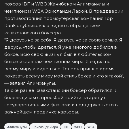
поясов IBF и WBO Жанибеком Алимханулы и
чемпионом WBA Эрисланди Ларой. В преддверии
противостояния промоутерская компания Top
Rank опубликовала видео с обращением
казахстанского боксера.
"Я дерусь не за себя. Я дерусь не за свою семью. Я
дерусь, чтобы драться. Я уже многого добился в
боксе. Всю свою жизнь я был в любительском
боксе и стал там чемпионом мира. Я ездил по
всему миру и видел все. Теперь пришло время
показать всему миру мой стиль бокса и кто я такой",
— заявил Алимханулы.
Также ранее казахстанский боксер обратился к
болельщикам с просьбой прийти на арену с
государственными флагами и поддержать его в
важнейшем поединке карьеры.
Алимханулы
Эрисланди Лара
IBF
WBO
WBA