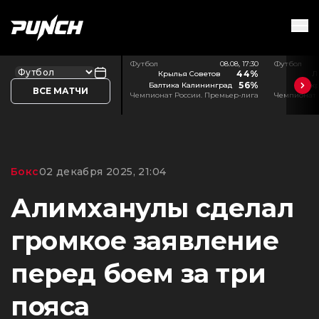
Футбол
08.08, 17:30
Футбол
44%
Крылья Советов
Л
56%
Балтика Калининград
Акр
ВСЕ МАТЧИ
Чемпионат России. Премьер-лига
Чемпионат 
Бокс
02 декабря 2025, 21:04
Алимханулы сделал
громкое заявление
перед боем за три
пояса