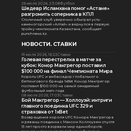
26 июля 2026, 23:08
Футбол
Шедевр Исламхана помог «Астане»
разгромить соперника в КПЛ
Столичный клуб уверенно обыграл усть-
каменогорский «Алтай» и вернулся в первую
тройку чемпионата Казахстана, сообщает
punchnews.kz.
НОВОСТИ. СТАВКИ
19 июля 2026, 16:22
Ставки
Голевая перестрелка в матче за
кубок: Конор Макгрегор поставил
$100 000 на финал Чемпионата Мира
Король UFC и амбассадор глобального
беттингового бренда 1xBet Конор Макгрегор
поставил $100.000 на самый ожидаемый
футбольный матч года.
08 июля 2026, 17:03
Ставки
Бой Макгрегор — Холлоуэй: интриги
главного поединка UFC 329 и
страховка от 1xBet
Возвращение короля UFC Конора Макгрегора
и реванш поединка с Максом Холлоуэем спустя
13 лет просто взорвали мир единоборств,