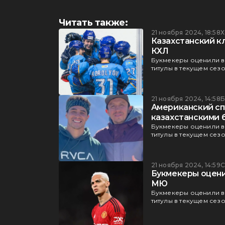
Читать также:
21 ноября 2024, 18:58
Х
Казахстанский к
КХЛ
Букмекеры оценили ве
титулы в текущем сезо
21 ноября 2024, 14:58
Б
Американский сп
казахстанскими 
Букмекеры оценили ве
титулы в текущем сезо
21 ноября 2024, 14:59
С
Букмекеры оцени
МЮ
Букмекеры оценили ве
титулы в текущем сезо