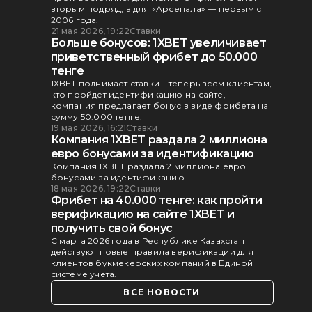
вторым подряд, а для «Арсенала» — первым с
2006 года.
21 мая 2026, 19:22
Ставки
Больше бонусов: 1XBET увеличивает
приветственный фрибет до 50.000
тенге
1XBET поднимает ставки – теперь всем клиентам,
кто пройдет идентификацию на сайте,
компания предлагает бонус в виде фрибета на
сумму 50.000 тенге.
19 мая 2026, 16:21
Ставки
Компания 1XBET раздала 2 миллиона
евро бонусами за идентификацию
Компания 1XBET раздала 2 миллиона евро
бонусами за идентификацию
18 мая 2026, 19:22
Ставки
Фрибет на 40.000 тенге: как пройти
верификацию на сайте 1XBET и
получить свой бонус
С марта 2026 года в Республике Казахстан
действуют новые правила верификации для
клиентов букмекерских компаний в Единой
системе учета.
ВСЕ НОВОСТИ