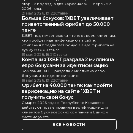
вторым подряд, а для «Арсенала» — первым с
2006 года.
21 мая 2026, 19:22
Ставки
Больше бонусов: 1XBET увеличивает
приветственный фрибет до 50.000
тенге
1XBET поднимает ставки – теперь всем клиентам,
кто пройдет идентификацию на сайте,
компания предлагает бонус в виде фрибета на
сумму 50.000 тенге.
19 мая 2026, 16:21
Ставки
Компания 1XBET раздала 2 миллиона
евро бонусами за идентификацию
Компания 1XBET раздала 2 миллиона евро
бонусами за идентификацию
18 мая 2026, 19:22
Ставки
Фрибет на 40.000 тенге: как пройти
верификацию на сайте 1XBET и
получить свой бонус
С марта 2026 года в Республике Казахстан
действуют новые правила верификации для
клиентов букмекерских компаний в Единой
системе учета.
ВСЕ НОВОСТИ