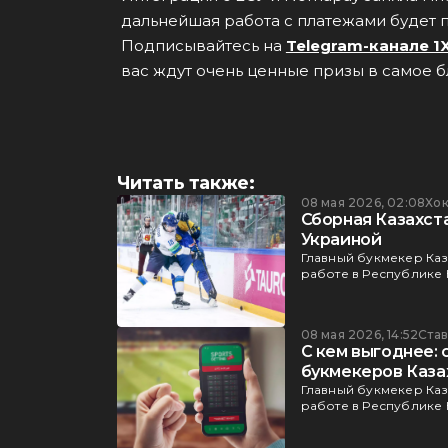
дальнейшая работа с платежами будет 
Подписывайтесь на
Telegram-канале 1
вас ждут очень ценные призы в самое 
Читать также:
08 мая 2026, 02:08
Хо
Сборная Казахст
Украиной
Главный букмекер Каз
работе в Республике 
08 мая 2026, 14:52
Ста
С кем выгоднее: 
букмекеров Каза
Главный букмекер Каз
работе в Республике 