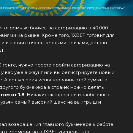
дут огромные бонусы за авторизацию в 40.000
виями на рынке. Кроме того, 1XBET готовит для
и и акции с очень ценными призами, детали
ET
 тенге, нужно просто пройти авторизацию на
 у вас уже аккаунт или вы регистрируете новый
. А вот условия использования этой суммы в
 другого букмекера в стране: можно делать
ом от 1.8
! Никаких экспрессов и заоблачных
рузьям самый высокий шанс на выигрыш и
дал возвращения главного букмекера к работе.
го времени, но в 1XBET уверены, что