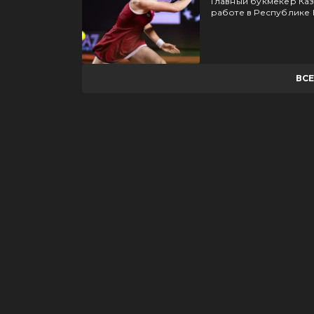
Главный букмекер Каз
работе в Республике 
ВС