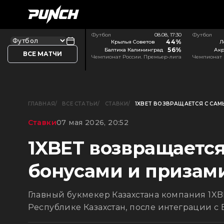
Футбол
08.08, 17:30
Футбол
44%
Крылья Советов
Л
56%
Балтика Калининград
Акр
ВСЕ МАТЧИ
Чемпионат России. Премьер-лига
Чемпионат 
ГЛАВНАЯ
ВСЕ СТАТЬИ
СТАВКИ
1XBET ВОЗВРАЩАЕТСЯ С СА
Ставки
07 мая 2026, 20:52
1XBET возвращаетс
бонусами и призам
Главный букмекер Казахстана компания 1XB
Республике Казахстан, после интеграции с 