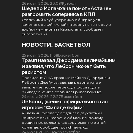
26 июля 2026, 23:08
Футбол
Шедевр Исламхана помог «Астане»
разгромить соперника в КПЛ
Столичный клуб уверенно обыграл усть-
каменогорский «Алтай» и вернулся в первую
тройку чемпионата Казахстана, сообщает
punchnews.kz.
НОВОСТИ. БАСКЕТБОЛ
25 июля 2026, 11:38
Баскетбол
Трамп назвал Джордана величайшим
и заявил, что Леброн может быть
расистом
Президент США сравнил Майкла Джордана и
Леброна Джеймса, сделав резонансное
заявление после перехода форварда в
"Филадельфию", сообщает punchnews.kz.
24 июля 2026, 22:27
Баскетбол
Леброн Джеймс официально стал
игроком "Филадельфии"
41-летний форвард подписал двухлетний
контракт с "Сиксерс" и объяснил, почему
решил продолжить карьеру именно в этой
команде, сообщает punchnews.kz.
24 июля 2026, 14:46
Баскетбол