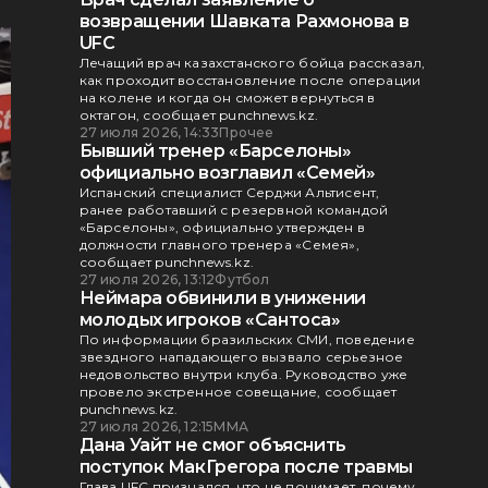
возвращении Шавката Рахмонова в
UFC
Лечащий врач казахстанского бойца рассказал,
как проходит восстановление после операции
на колене и когда он сможет вернуться в
октагон, сообщает punchnews.kz.
27 июля 2026, 14:33
Прочее
Бывший тренер «Барселоны»
официально возглавил «Семей»
Испанский специалист Серджи Альтисент,
ранее работавший с резервной командой
«Барселоны», официально утвержден в
должности главного тренера «Семея»,
сообщает punchnews.kz.
27 июля 2026, 13:12
Футбол
Неймара обвинили в унижении
молодых игроков «Сантоса»
По информации бразильских СМИ, поведение
звездного нападающего вызвало серьезное
недовольство внутри клуба. Руководство уже
провело экстренное совещание, сообщает
punchnews.kz.
27 июля 2026, 12:15
ММА
Дана Уайт не смог объяснить
поступок МакГрегора после травмы
Глава UFC признался, что не понимает, почему