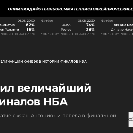
ОЛИМПИАДА
ФУТБОЛ
БОКС
ММА
ТЕННИС
ХОККЕЙ
ПРОЧЕЕ
КИБ
08.08, 20:00
Футбол
08.08, 22:30
Футбол
82%
74%
окомотив
ЦСКА
Динамо Мос
18%
26%
он Тольятти
Ростов
Динамо Маха
России. Премьер-лига
Чемпионат России. Премьер-лига
Чемпионат России.
ВЕЛИЧАЙШИЙ КАМБЭК В ИСТОРИИ ФИНАЛОВ НБА
шил величайший
финалов НБА
матче с «Сан-Антонио» и повела в финальной
.