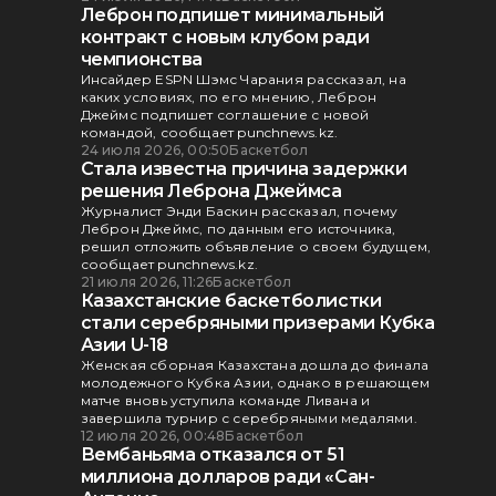
Леброн подпишет минимальный
контракт с новым клубом ради
чемпионства
Инсайдер ESPN Шэмс Чарания рассказал, на
каких условиях, по его мнению, Леброн
Джеймс подпишет соглашение с новой
командой, сообщает punchnews.kz.
24 июля 2026, 00:50
Баскетбол
Стала известна причина задержки
решения Леброна Джеймса
Журналист Энди Баскин рассказал, почему
Леброн Джеймс, по данным его источника,
решил отложить объявление о своем будущем,
сообщает punchnews.kz.
21 июля 2026, 11:26
Баскетбол
Казахстанские баскетболистки
стали серебряными призерами Кубка
Азии U-18
Женская сборная Казахстана дошла до финала
молодежного Кубка Азии, однако в решающем
матче вновь уступила команде Ливана и
завершила турнир с серебряными медалями.
12 июля 2026, 00:48
Баскетбол
Вембаньяма отказался от 51
миллиона долларов ради «Сан-