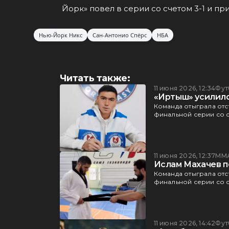
Йорк» повел в серии со счетом 3-1 и пр
Нью-Йорк Никс
Сан-Антонио Спёрс
НБА
Читать также:
11 июня 2026, 12:34
Фут
«Иртыш» усилил
Команда отыграла отст
финальной серии со с
11 июня 2026, 12:37
ММ
Ислам Махачев п
Команда отыграла отст
финальной серии со с
11 июня 2026, 14:42
Фут