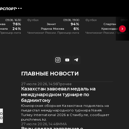
ЕРСПОРТ
09.08, 16:30
Футбол
09.08, 19:00
Футбол
09.08
76%
94%
ква
Зенит
Спартак
24%
6%
чкала
Родина Москва
Краснодар
 Премьер-лига
Чемпионат России. Премьер-лига
Чемпионат России. Премьер
ГЛАВНЫЕ НОВОСТИ
27 июля 2026, 14:56
Прочее
Казахстан завоевал медаль на
международном турнире по
бадминтону
Юниорская сборная Казахстана поднялась на
пьедестал международного турнира Navek
Turkey International 2026 в Стамбуле, сообщает
punchnews.kz.
27 июля 2026, 14:46
ММА
Врач сделал заявление о