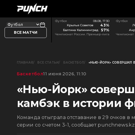
Футбол
08.08, 17:30
Футбол
43%
Крылья Советов
Л
57%
Балтика Калининград
Акр
ВСЕ МАТЧИ
Чемпионат России. Премьер-лига
Чемпионат 
ГЛАВНАЯ
ВСЕ СТАТЬИ
БАСКЕТБОЛ
«НЬЮ-ЙОРК» СОВЕРШИЛ 
Баскетбол
11 июня 2026, 11:10
«Нью-Йорк» совер
камбэк в истории 
Команда отыграла отставание в 29 очков в 
серии со счетом 3-1, сообщает punchnews.kz