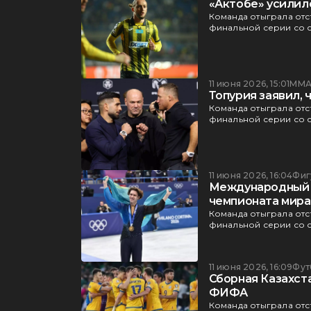
«Актобе» усилил
Команда отыграла отст
финальной серии со с
11 июня 2026, 15:01
ММ
Топурия заявил, 
Команда отыграла отст
финальной серии со с
11 июня 2026, 16:04
Фиг
Международный 
чемпионата мира
Команда отыграла отст
финальной серии со с
11 июня 2026, 16:09
Фут
Сборная Казахста
ФИФА
Команда отыграла отст