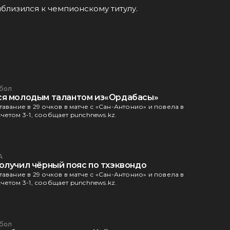
иблизился к чемпионскому титулу.
бол
ся молодым талантом из«Ордабасы»
авание в 29 очков в матче с «Сан-Антонио» и повела в
четом 3-1, сообщает punchnews.kz.
А
олучил чёрный пояс по тхэквондо
авание в 29 очков в матче с «Сан-Антонио» и повела в
четом 3-1, сообщает punchnews.kz.
бол