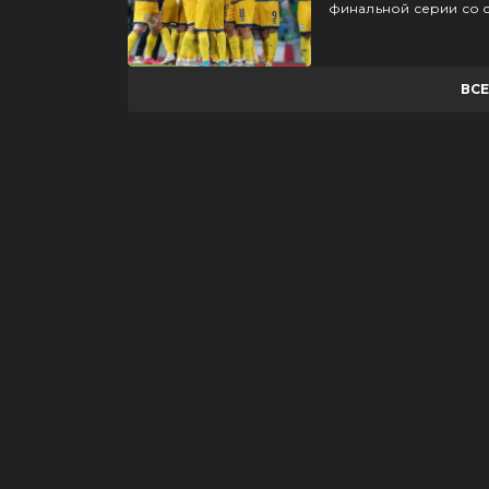
финальной серии со с
ВС