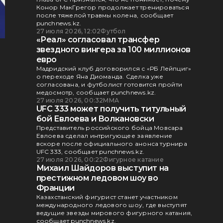
Конор МакГрегор продолжает тренироваться
после тяжелой травмы колена, сообщает
punchnews.kz.
27 июля 2026, 12:02
Футбол
«Реал» согласовал трансфер
звездного вингера за 100 миллионов
евро
Мадридский клуб договорился с «РБ Лейпциг»
о переходе Яна Диоманда. Сделка уже
согласована, и футболист готовится пройти
медосмотр, сообщает punchnews.kz.
27 июля 2026, 00:32
ММА
UFC 333 может получить титульный
бой Евлоева и Волкановски
Представитель российского бойца Мовсара
Евлоева сделал интригующее заявление
вскоре после официального анонса турнира
UFC 333, сообщает punchnews.kz.
27 июля 2026, 00:22
Фигурное катание
Михаил Шайдоров выступит на
престижном ледовом шоу во
Франции
Казахстанский фигурист станет участником
международного ледового шоу, где выступят
ведущие звезды мирового фигурного катания,
сообщает punchnews.kz.