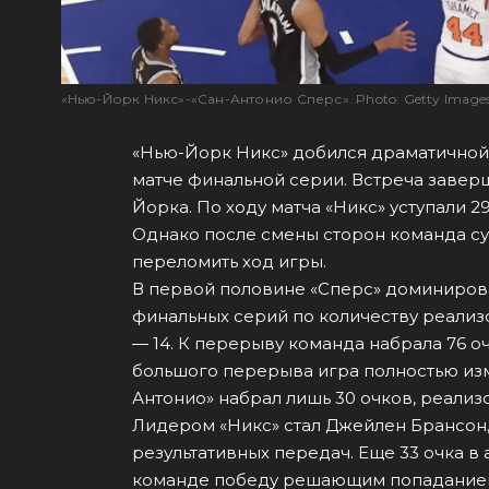
«Нью-Йорк Никс»-«Сан-Антонио Сперс». Photo: Getty Image
«Нью-Йорк Никс» добился драматичной
матче финальной серии. Встреча заверши
Йорка. По ходу матча «Никс» уступали 2
Однако после смены сторон команда с
переломить ход игры.
В первой половине «Сперс» доминиров
финальных серий по количеству реализ
— 14. К перерыву команда набрала 76 оч
большого перерыва игра полностью изм
Антонио» набрал лишь 30 очков, реализ
Лидером «Никс» стал Джейлен Брансон,
результативных передач. Еще 33 очка в
команде победу решающим попаданием 