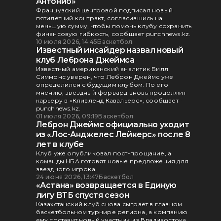
Антонио»
Французский центровой подписал новый
пятилетний контракт, согласившись на
меньшую сумму, чтобы помочь клубу сохранить
финансовую гибкость, сообщает punchnews.kz.
10 июля 2026, 14:45
Баскетбол
Известный инсайдер назвал новый
клуб Леброна Джеймса
Известный американский аналитик Билл
Симмонс уверен, что Леброн Джеймс уже
определился с будущим клубом. По его
мнению, звездный форвард вновь продолжит
карьеру в «Кливленд Кавальерс», сообщает
punchnews.kz.
01 июля 2026, 09:19
Баскетбол
Леброн Джеймс официально уходит
из «Лос-Анджелес Лейкерс» после 8
лет в клубе
Клуб уже опубликовал пост-прощание, а
команды НБА готовят новые предложения для
звездного игрока.
24 июня 2026, 13:47
Баскетбол
«Астана» возвращается в Единую
лигу ВТБ спустя сезон
Казахстанский клуб снова сыграет в главном
баскетбольном турнире региона, а компанию
ему составит новый участник из Владивостока.