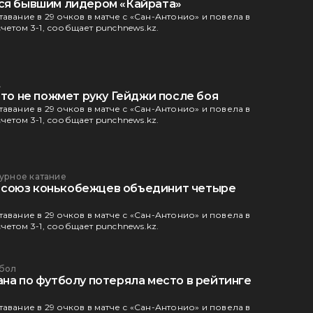
ся бывшим лидером «Кайрата»
авание в 29 очков в матче с «Сан-Антонио» и повела в
четом 3-1, сообщает punchnews.kz.
А
что не пожмет руку Гейджи после боя
авание в 29 очков в матче с «Сан-Антонио» и повела в
четом 3-1, сообщает punchnews.kz.
урное катание
союз конькобежцев объединит четыре
авание в 29 очков в матче с «Сан-Антонио» и повела в
четом 3-1, сообщает punchnews.kz.
бол
на по футболу потеряла место в рейтинге
авание в 29 очков в матче с «Сан-Антонио» и повела в