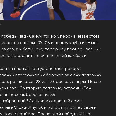
s
 победы над «Сан-Антонио Сперс» в четвертом
лась со счетом 107:106 в пользу клуба из Нью-
9 очков, а к большому перерыву проигрывали 27.
умела совершить впечатляющий камбэк и
али на площадке и установили рекорд
ованных трехочковых бросков за одну половину
ков, реализовав 28 из 47 бросков с игры. После
енилась. За вторую половину встречи «Сан-
овав восемь бросков из 39.
 набравший 36 очков и отдавший семь
 активе О Джи Ануноби, который принес своей
после подбора. После этой победы «Нью-